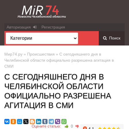
Авторизация
Регистрация
Поиск
Мир74.ру
»
Происшествия
» С сегодняшнего дня в
Челябинской области официально разрешена агитация в
СМИ
С СЕГОДНЯШНЕГО ДНЯ В
ЧЕЛЯБИНСКОЙ ОБЛАСТИ
ОФИЦИАЛЬНО РАЗРЕШЕНА
АГИТАЦИЯ В СМИ
Оцените статью:
0