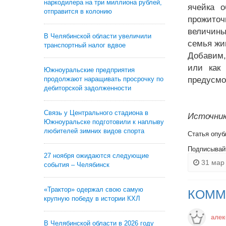
наркодилера на три миллиона рублей,
ячейка 
отправится в колонию
прожиточ
величины
В Челябинской области увеличили
семья жив
транспортный налог вдвое
Добавим,
или как 
Южноуральские предприятия
продолжают наращивать просрочку по
предусмо
дебиторской задолженности
Связь у Центрального стадиона в
Источник
Южноуральске подготовили к наплыву
любителей зимних видов спорта
Статья опуб
Подписывай
27 ноября ожидаются следующие
31 мар 
события – Челябинск
«Трактор» одержал свою самую
КОММ
крупную победу в истории КХЛ
алек
В Челябинской области в 2026 году