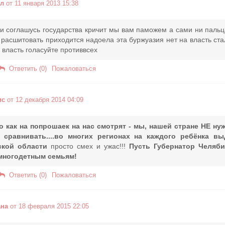
ел
от 11 января 2013 15:38
и соглашусь государства кричит мы вам паможем а сами ни пальц
 расшитовать приходится надоела эта буржуазия нет на власть ста
 власть голасуйте противвсех
Ответить (0)
Пожаловаться
ис
от 12 декабря 2014 04:09
о как на попрошаек на нас смотрят - мы, нашей стране НЕ ну
 сравнивать....во многих регионах на каждого ребёнка в
ской области
просто смех и ужас!!!
Пусть Губернатор Челябин
многодетным семьям!
Ответить (0)
Пожаловаться
ана
от 18 февраля 2015 22:05