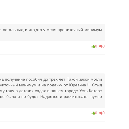
е остальных, и что,что у меня прожиточный минимум
0
0
на получение пособия до трех лет. Такой закон могли
ожиточный минимум и на подачку от Юревича !! Стыд
ому году в детских садах в нашем городе Усть-Катаве
 не было и не будет. Надеятся и расчитывать нужно
0
0