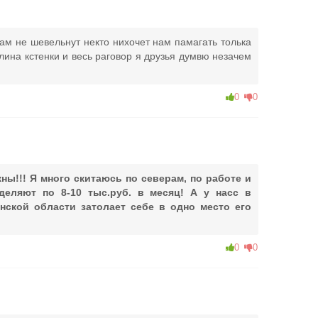
ам не шевельнут некто нихочет нам памагать толька
лина кстенки и весь раговор я друзья думвю незачем
0
0
жны!!! Я много скитаюсь по северам, по работе и
ыделяют по 8-10 тыс.руб. в месяц! А у насс в
ской области затолает себе в одно место его
0
0