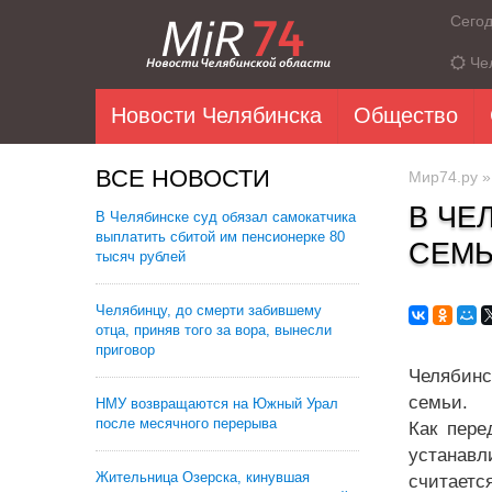
Сего
Че
Новости Челябинска
Общество
ВСЕ НОВОСТИ
Мир74.ру
В ЧЕ
В Челябинске суд обязал самокатчика
выплатить сбитой им пенсионерке 80
СЕМ
тысяч рублей
Челябинцу, до смерти забившему
отца, приняв того за вора, вынесли
приговор
Челябинс
семьи.
НМУ возвращаются на Южный Урал
после месячного перерыва
Как пере
устанавл
Жительница Озерска, кинувшая
считаетс