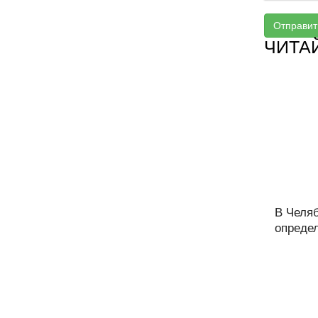
Отправит
ЧИТА
В Челяб
определ