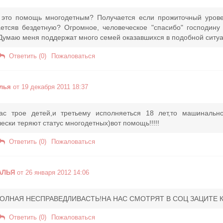
 это помощь многодетным? Получается если прожиточный уровен
етсяв бездетную? Огромное, человеческое "спасибо" господину 
 Думаю меня поддержат много семей оказавшихся в подобной ситуа
Ответить (0)
Пожаловаться
лья
от 19 декабря 2011 18:37
ас трое детей,и третьему исполняеться 18 лет,то машиналь
ески теряют статус многодетных)вот помощь!!!!!
Ответить (0)
Пожаловаться
АЛЬЯ
от 26 января 2012 14:06
ПОЛНАЯ НЕСПРАВЕДЛИВАСТЬ!НА НАС СМОТРЯТ В СОЦ ЗАЦИТЕ К
Ответить (0)
Пожаловаться