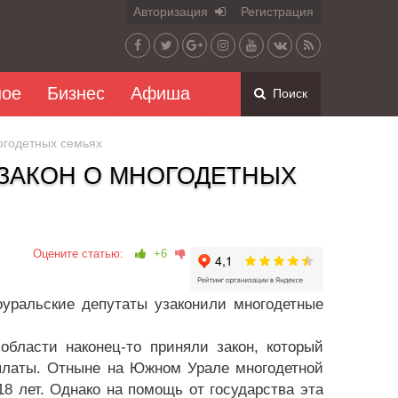
Авторизация
Регистрация
ное
Бизнес
Афиша
Поиск
огодетных семьях
 ЗАКОН О МНОГОДЕТНЫХ
Оцените статью:
+6
уральские депутаты узаконили многодетные
области наконец-то приняли закон, который
платы. Отныне на Южном Урале многодетной
18 лет. Однако на помощь от государства эта