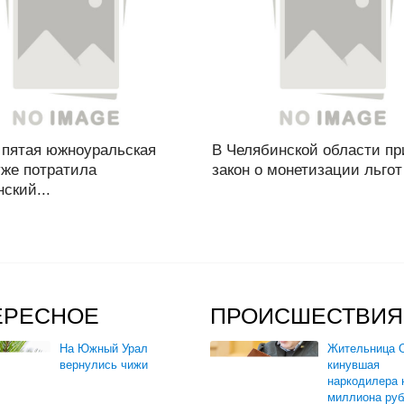
 пятая южноуральская
В Челябинской области п
уже потратила
закон о монетизации льгот 
ский...
ЕРЕСНОЕ
ПРОИСШЕСТВИЯ
На Южный Урал
Жительница О
вернулись чижи
кинувшая
наркодилера 
миллиона руб