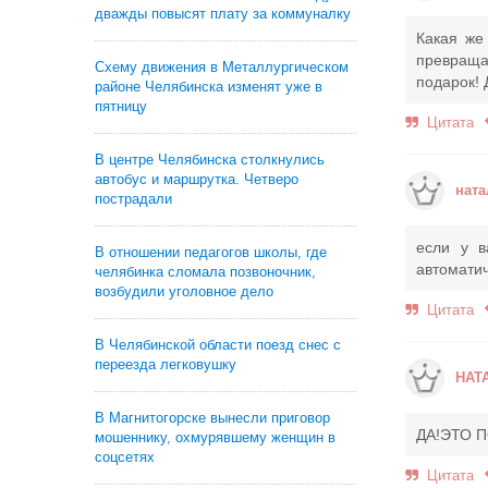
дважды повысят плату за коммуналку
Какая же
превраща
Схему движения в Металлургическом
подарок!
районе Челябинска изменят уже в
пятницу
Цитата
В центре Челябинска столкнулись
автобус и маршрутка. Четверо
ната
пострадали
если у в
В отношении педагогов школы, где
автоматич
челябинка сломала позвоночник,
возбудили уголовное дело
Цитата
В Челябинской области поезд снес с
переезда легковушку
НАТ
В Магнитогорске вынесли приговор
ДА!ЭТО 
мошеннику, охмурявшему женщин в
соцсетях
Цитата