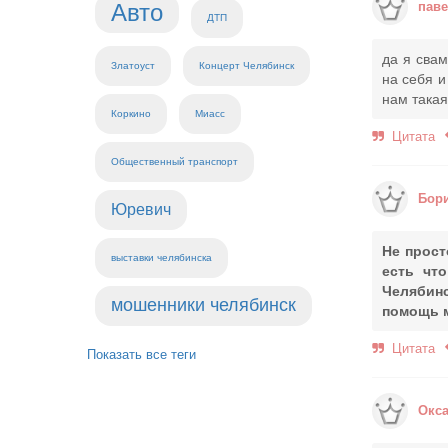
Авто
пав
ДТП
да я свам
Златоуст
Концерт Челябинск
на себя и
нам такая
Коркино
Миасс
Цитата
Общественный транспорт
Бор
Юревич
Не прост
выставки челябинска
есть что
Челябин
мошенники челябинск
помощь 
Цитата
Показать все теги
Окс