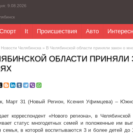
дня:
9.08.2026
лябинск
Спорт
It
Происшествия
Авто
Интерес
»
Новости Челябинска
» В Челябинской области приняли закон о мн
ЛЯБИНСКОЙ ОБЛАСТИ ПРИНЯЛИ
ЬЯХ
к, Март 31 (Новый Регион, Ксения Уфимцева) – Южно
дает корреспондент «Нового региона», в Челябинской 
ивает статус многодетных семей и положенные им вы
я семья, в которой воспитываются 3 и более детей до 