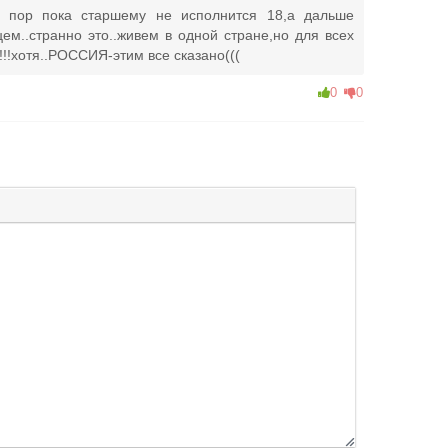
ех пор пока старшему не исполнится 18,а дальше
цем..странно это..живем в одной стране,но для всех
!!!хотя..РОССИЯ-этим все сказано(((
0
0