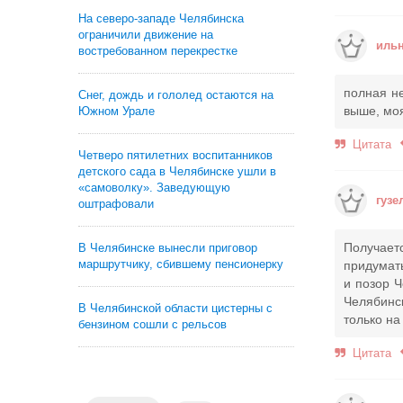
На северо-западе Челябинска
ограничили движение на
иль
востребованном перекрестке
полная не
Снег, дождь и гололед остаются на
выше, моя
Южном Урале
Цитата
Четверо пятилетних воспитанников
детского сада в Челябинске ушли в
«самоволку». Заведующую
гузе
оштрафовали
Получаетс
В Челябинске вынесли приговор
маршрутчику, сбившему пенсионерку
придумат
и позор Ч
Челябинск
В Челябинской области цистерны с
только на
бензином сошли с рельсов
Цитата