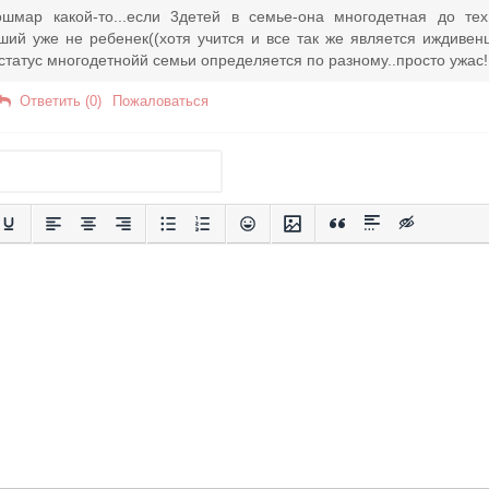
ошмар какой-то...если 3детей в семье-она многодетная до т
рший уже не ребенек((хотя учится и все так же является иждивен
статус многодетнойй семьи определяется по разному..просто ужас!
Ответить (0)
Пожаловаться