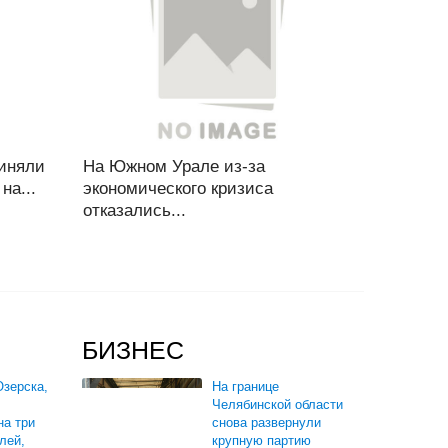
риняли
На Южном Урале из-за
на...
экономического кризиса
отказались...
БИЗНЕС
зерска,
На границе
Челябинской области
на три
снова развернули
лей,
крупную партию