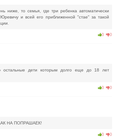
ь ниже, то семья, где три ребенка автоматически
Юревичу и всей его приближенной "стае" за такой
ции.
0
0
но остальные дети которым долго еще до 18 лет
0
0
АК НА ПОПРАШАЕК!
0
0