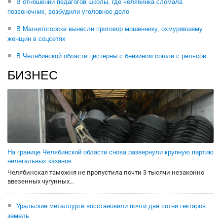
В отношении педагогов школы, где челябинка сломала
позвоночник, возбудили уголовное дело
В Магнитогорске вынесли приговор мошеннику, охмурявшему
женщин в соцсетях
В Челябинской области цистерны с бензином сошли с рельсов
БИЗНЕС
На границе Челябинской области снова развернули крупную партию
нелегальных казанов
Челябинская таможня не пропустила почти 3 тысячи незаконно
ввезенных чугунных...
Уральские металлурги восстановили почти две сотни гектаров
земель