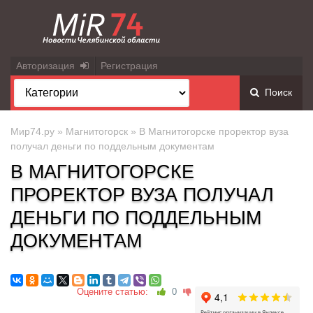
Авторизация
Регистрация
Поиск
Мир74.ру
»
Магнитогорск
» В Магнитогорске проректор вуза
получал деньги по поддельным документам
В МАГНИТОГОРСКЕ
ПРОРЕКТОР ВУЗА ПОЛУЧАЛ
ДЕНЬГИ ПО ПОДДЕЛЬНЫМ
ДОКУМЕНТАМ
Оцените статью:
0