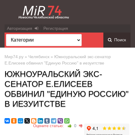
Авторизация
Регистрация
Поиск
Мир74.ру
»
Челябинск
» Южноуральский экс-сенатор
Е.Елисеев обвинил "Единую Россию" в иезуитстве
ЮЖНОУРАЛЬСКИЙ ЭКС-
СЕНАТОР Е.ЕЛИСЕЕВ
ОБВИНИЛ "ЕДИНУЮ РОССИЮ"
В ИЕЗУИТСТВЕ
Оцените статью:
0