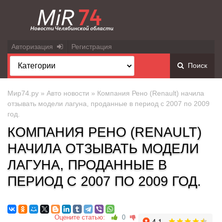
Авторизация
Регистрация
Поиск
Мир74.ру
»
Авто новости
» Компания Рено (Renault) начила
отзывать модели лагуна, проданные в период с 2007 по 2009
год.
КОМПАНИЯ РЕНО (RENAULT)
НАЧИЛА ОТЗЫВАТЬ МОДЕЛИ
ЛАГУНА, ПРОДАННЫЕ В
ПЕРИОД С 2007 ПО 2009 ГОД.
Оцените статью:
0