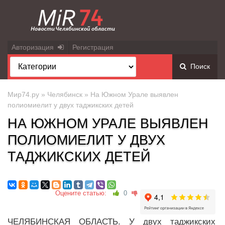
Авторизация
Регистрация
Поиск
Мир74.ру
»
Челябинск
» На Южном Урале выявлен
полиомиелит у двух таджикских детей
НА ЮЖНОМ УРАЛЕ ВЫЯВЛЕН
ПОЛИОМИЕЛИТ У ДВУХ
ТАДЖИКСКИХ ДЕТЕЙ
Оцените статью:
0
ЧЕЛЯБИНСКАЯ ОБЛАСТЬ. У двух таджикских