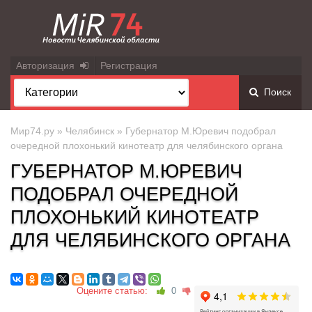
Авторизация
Регистрация
Поиск
Мир74.ру
»
Челябинск
» Губернатор М.Юревич подобрал
очередной плохонький кинотеатр для челябинского органа
ГУБЕРНАТОР М.ЮРЕВИЧ
ПОДОБРАЛ ОЧЕРЕДНОЙ
ПЛОХОНЬКИЙ КИНОТЕАТР
ДЛЯ ЧЕЛЯБИНСКОГО ОРГАНА
Оцените статью:
0