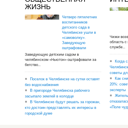
ЖИЗНЬ
Четверо пятилетних
воспитанников
детского сада в
Челябинске ушли в
Чижи воз
«самоволку».
область с
Заведующую
службе...
оштрафовали
Заведующую детским садом в
челябинском «Ньютон» оштрафовали за
Когда 
бегство...
Челябинск
советы дл
Как сни
Поселок в Челябинске на сутки оставят
20%: сове
без водоснабжения
эксперты
В пригороде Челябинска рабочего
Житель
засыпало землей в колодце
отказалас
В Челябинске будут решать за горожан,
«Поле чуд
кто достоин представлять их интересы в
городской думе