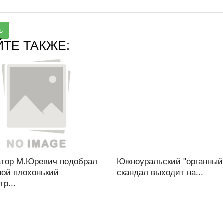
ь
ЙТЕ ТАКЖЕ:
атор М.Юревич подобрал
Южноуральский "органный
ной плохонький
скандал выходит на...
тр...