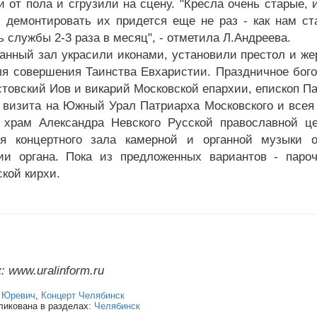
и от пола и сгрузили на сцену. "Кресла очень старые, 
 демонтировать их придется еще не раз - как нам с
 службы 2-3 раза в месяц", - отметила Л.Андреева.
ганный зал украсили иконами, установили престол и ж
ля совершения Таинства Евхаристии. Праздничное бог
стовский Иов и викарий Московской епархии, епископ П
 визита на Южный Урал Патриарха Московского и все
 храм Александра Невского Русской православной ц
ия концертного зала камерной и органной музыки 
ии органа. Пока из предложенных вариантов - паро
ской кирхи.
 www.uralinform.ru
:
Юревич
,
Концерт Челябинск
ликована в разделах:
Челябинск