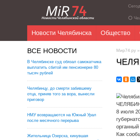
Сего
Че
Новости Челябинска
Общество
ВСЕ НОВОСТИ
Мир74.ру
ЧЕЛЯ
В Челябинске суд обязал самокатчика
выплатить сбитой им пенсионерке 80
тысяч рублей
Челябинцу, до смерти забившему
отца, приняв того за вора, вынесли
приговор
ЧЕЛЯБИНС
8 июля 2
НМУ возвращаются на Южный Урал
губернат
после месячного перерыва
органный
Как сооб
Жительница Озерска, кинувшая