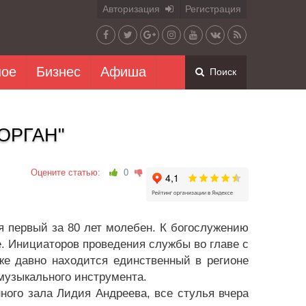
Авторизация
Регистрация
ное
Бизнес
Афиша
Поиск
ОРГАН"
Оцените статью:
0
 первый за 80 лет молебен. К богослужению
ее. Инициаторов проведения службы во главе с
е давно находится единственный в регионе
музыкального инструмента.
ого зала Лидия Андреева, все стулья вчера