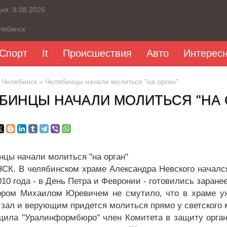
дня:
8.08.2026
лябинск
Спорт
It
Происшествия
Авто
Интерес
»
Челябинск
» Челябинцы начали молиться "на орган"
БИНЦЫ НАЧАЛИ МОЛИТЬСЯ "НА 
К. В челябинском храме Александра Невского начался
010 года - в День Петра и Февронии - готовились заран
ором Михаилом Юревичем не смутило, что в храме уж
 зал и верующим придется молиться прямо у светского 
щила "Уралинформбюро" член Комитета в защиту органн