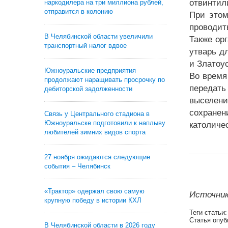
отвинтил
наркодилера на три миллиона рублей,
отправится в колонию
При этом
проводить
В Челябинской области увеличили
Также ор
транспортный налог вдвое
утварь д
и Златоу
Южноуральские предприятия
Во время
продолжают наращивать просрочку по
передать
дебиторской задолженности
выселен
сохранен
Связь у Центрального стадиона в
Южноуральске подготовили к наплыву
католиче
любителей зимних видов спорта
27 ноября ожидаются следующие
события – Челябинск
«Трактор» одержал свою самую
Источник:
крупную победу в истории КХЛ
Теги статьи
Статья опуб
В Челябинской области в 2026 году