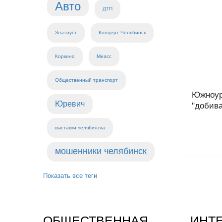
Авто
ДТП
Златоуст
Концерт Челябинск
Коркино
Миасс
Общественный транспорт
Южноур
Юревич
"добива
выставки челябинска
мошенники челябинск
Показать все теги
ОБЩЕСТВЕННАЯ
ИНТ