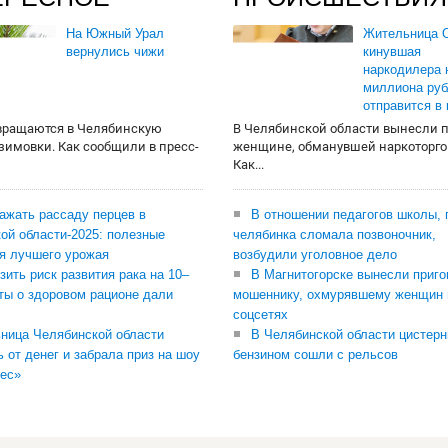
На Южный Урал
Жительница О
вернулись чижи
кинувшая
наркодилера 
миллиона руб
отправится в
вращаются в Челябинскую
В Челябинской области вынесли 
 зимовки. Как сообщили в пресс-
женщине, обманувшей наркоторго
Как...
сажать рассаду перцев в
В отношении педагогов школы, 
ой области-2025: полезные
челябинка сломала позвоночник,
я лучшего урожая
возбудили уголовное дело
зить риск развития рака на 10–
В Магнитогорске вынесли приго
ты о здоровом рационе дали
мошеннику, охмурявшему женщин 
соцсетях
ница Челябинской области
В Челябинской области цистерн
ь от денег и забрала приз на шоу
бензином сошли с рельсов
ес»