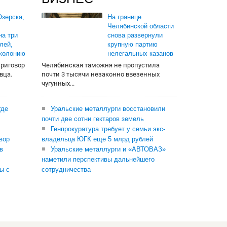
зерска,
На границе
Челябинской области
на три
снова развернули
лей,
крупную партию
 колонию
нелегальных казанов
приговор
Челябинская таможня не пропустила
вца.
почти 3 тысячи незаконно ввезенных
чугунных...
где
Уральские металлурги восстановили
почти две сотни гектаров земель
Генпрокуратура требует у семьи экс-
вор
владельца ЮГК еще 5 млрд рублей
в
Уральские металлурги и «АВТОВАЗ»
наметили перспективы дальнейшего
ы с
сотрудничества