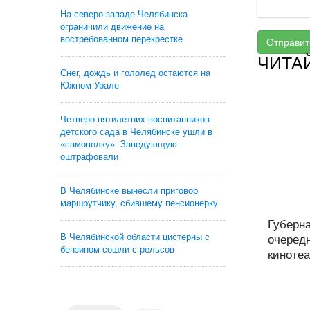
На северо-западе Челябинска
ограничили движение на
востребованном перекрестке
Отправит
ЧИТА
Снег, дождь и гололед остаются на
Южном Урале
Четверо пятилетних воспитанников
детского сада в Челябинске ушли в
«самоволку». Заведующую
оштрафовали
В Челябинске вынесли приговор
маршрутчику, сбившему пенсионерку
Губерн
В Челябинской области цистерны с
очеред
бензином сошли с рельсов
кинотеа