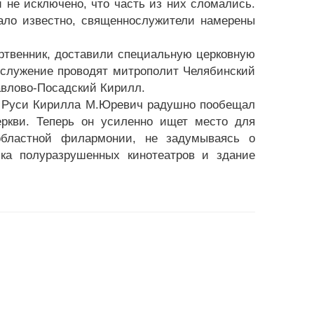
и не исключено, что часть из них сломались.
тало известно, священнослужители намерены
ертвенник, доставили специальную церковную
ослужение проводят митрополит Челябинский
авлово-Посадский Кирилл.
я Руси Кирилла М.Юревич радушно пообещал
еркви. Теперь он усиленно ищет место для
областной филармонии, не задумываясь о
чка полуразрушенных кинотеатров и здание