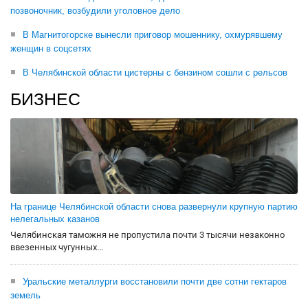
позвоночник, возбудили уголовное дело
В Магнитогорске вынесли приговор мошеннику, охмурявшему
женщин в соцсетях
В Челябинской области цистерны с бензином сошли с рельсов
БИЗНЕС
На границе Челябинской области снова развернули крупную партию
нелегальных казанов
Челябинская таможня не пропустила почти 3 тысячи незаконно
ввезенных чугунных...
Уральские металлурги восстановили почти две сотни гектаров
земель