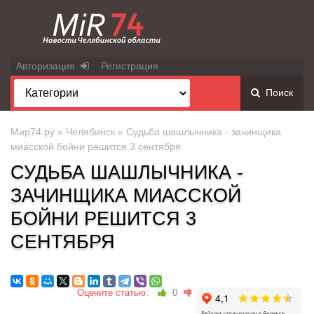
Авторизация
Регистрация
Поиск
Мир74.ру
»
Челябинск
» Судьба шашлычника - зачинщика
миасской бойни решится 3 сентября
СУДЬБА ШАШЛЫЧНИКА -
ЗАЧИНЩИКА МИАССКОЙ
БОЙНИ РЕШИТСЯ 3
СЕНТЯБРЯ
Оцените статью:
0