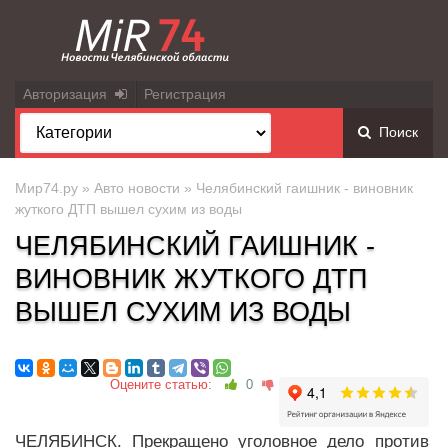
Авторизация
Регистрация
Поиск
Мир74.ру
»
Авто новости
» Челябинский гаишник - виновник
жуткого ДТП вышел сухим из воды
ЧЕЛЯБИНСКИЙ ГАИШНИК -
ВИНОВНИК ЖУТКОГО ДТП
ВЫШЕЛ СУХИМ ИЗ ВОДЫ
Оцените статью:
0
ЧЕЛЯБИНСК. Прекращено уголовное дело против