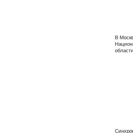
В Моск
Национ
области
Синхро