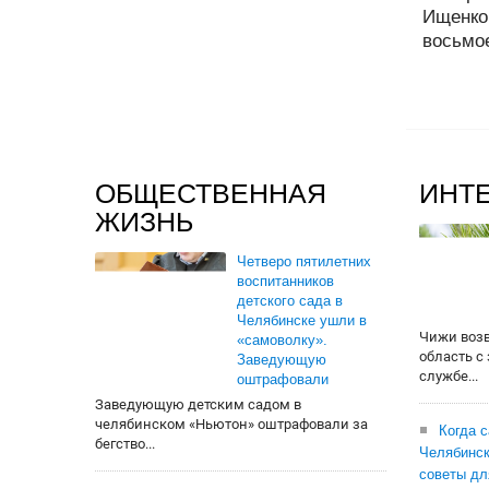
Ищенко
восьмое
ОБЩЕСТВЕННАЯ
ИНТ
ЖИЗНЬ
Четверо пятилетних
воспитанников
детского сада в
Челябинске ушли в
Чижи воз
«самоволку».
область с
Заведующую
службе...
оштрафовали
Заведующую детским садом в
челябинском «Ньютон» оштрафовали за
Когда 
бегство...
Челябинск
советы дл