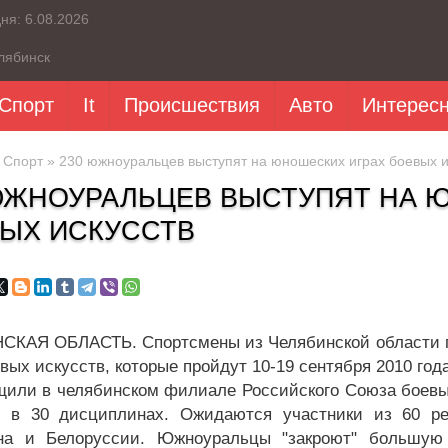
дня:
6.08.2026
лябинск
Спорт
It
Происшествия
Авто
Интерес
»
Спорт
» 230 южноуральцев выступят на юношеских играх боевых и
ЮЖНОУРАЛЬЦЕВ ВЫСТУПЯТ НА 
ЫХ ИСКУССТВ
КАЯ ОБЛАСТЬ. Спортсмены из Челябинской области п
вых искусств, которые пройдут 10-19 сентября 2010 года
щили в челябинском филиале Российского Союза боевых
 в 30 дисциплинах. Ожидаются участники из 60 рег
ана и Белоруссии. Южноуральцы "закроют" большу