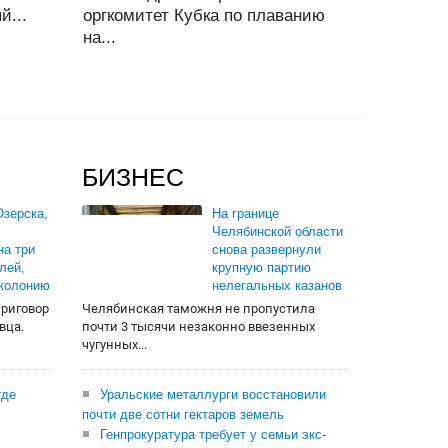
й...
оргкомитет Кубка по плаванию
на...
БИЗНЕС
зерска,
На границе
Челябинской области
на три
снова развернули
лей,
крупную партию
 колонию
нелегальных казанов
приговор
Челябинская таможня не пропустила
вца.
почти 3 тысячи незаконно ввезенных
чугунных...
где
Уральские металлурги восстановили
почти две сотни гектаров земель
Генпрокуратура требует у семьи экс-