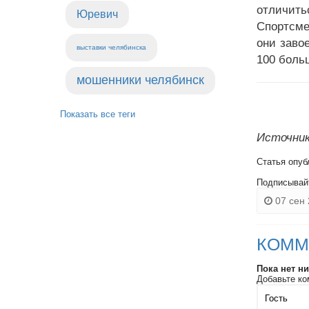
отличитьс
Юревич
Спортсме
они заво
выставки челябинска
100 боль
мошенники челябинск
Показать все теги
Источник:
Статья опуб
Подписывай
07 сен 
КОММ
Пока нет н
Добавьте ко