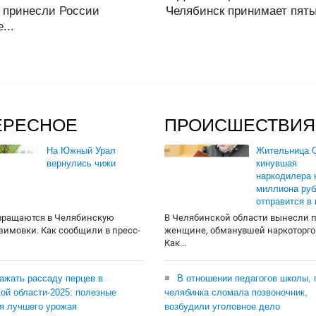
 принесли России
Челябинск принимает пяты
...
ЕРЕСНОЕ
ПРОИСШЕСТВИЯ
На Южный Урал
Жительница О
вернулись чижи
кинувшая
наркодилера 
миллиона руб
отправится в
вращаются в Челябинскую
В Челябинской области вынесли 
 зимовки. Как сообщили в пресс-
женщине, обманувшей наркоторго
Как...
сажать рассаду перцев в
В отношении педагогов школы, 
ой области-2025: полезные
челябинка сломала позвоночник,
я лучшего урожая
возбудили уголовное дело