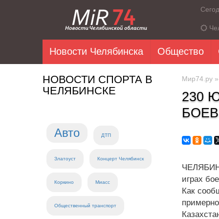
Сего
Че
Новости Челябинска
Общество
НОВОСТИ СПОРТА В
Мир74.ру
ЧЕЛЯБИНСКЕ
230 
БОЕВ
Авто
ДТП
Златоуст
Концерт Челябинск
ЧЕЛЯБИНС
играх бое
Коркино
Миасс
Как сооб
примерно
Общественный транспорт
Казахст