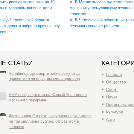
зить риск развития рака на 10–
В Магнитогорске вынесли приго
ты о здоровом рационе дали
мошеннику, охмурявшему женщин 
соцсетях
ница Челябинской области
В Челябинской области цистерн
ь от денег и забрала приз на шоу
бензином сошли с рельсов
ес»
Е СТАТЬИ
КАТЕГОР
Челябинцу, до смерти забившему отца,
Главная
приняв того за вора, вынесли приговор
Общество
Спорт
НМУ возвращаются на Южный Урал после
Наука
месячного перерыва
Происшестви
Культура
Жительница Озерска, кинувшая наркодилера
Авто
на три миллиона рублей, отправится в
колонию