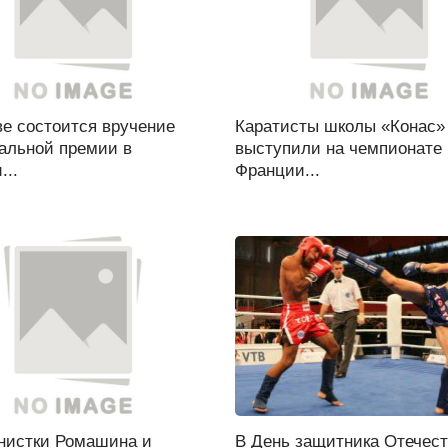
ве состоится вручение
Каратисты школы «Конас»
альной премии в
выступили на чемпионате
...
Франции...
нистки Ромашина и
В День защитника Отечес