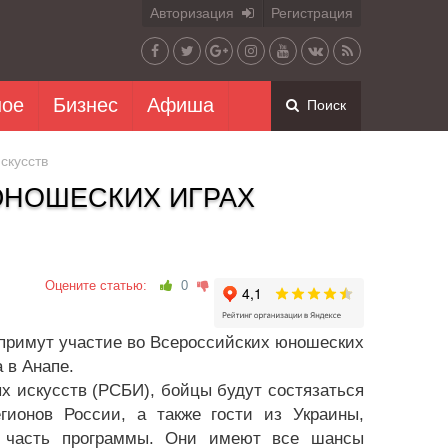
Авторизация
Регистрация
ное
Бизнес
Афиша
Поиск
скусств
ЮНОШЕСКИХ ИГРАХ
Оцените статью:
0
римут участие во Всероссийских юношеских
 в Анапе.
 искусств (РСБИ), бойцы будут состязаться
ионов России, а также гости из Украины,
ю часть программы. Они имеют все шансы