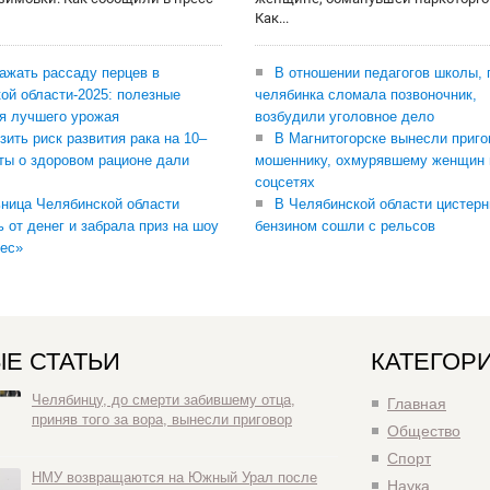
Как...
сажать рассаду перцев в
В отношении педагогов школы, 
ой области-2025: полезные
челябинка сломала позвоночник,
я лучшего урожая
возбудили уголовное дело
зить риск развития рака на 10–
В Магнитогорске вынесли приго
ты о здоровом рационе дали
мошеннику, охмурявшему женщин 
соцсетях
ница Челябинской области
В Челябинской области цистерн
ь от денег и забрала приз на шоу
бензином сошли с рельсов
ес»
Е СТАТЬИ
КАТЕГОР
Челябинцу, до смерти забившему отца,
Главная
приняв того за вора, вынесли приговор
Общество
Спорт
НМУ возвращаются на Южный Урал после
Наука