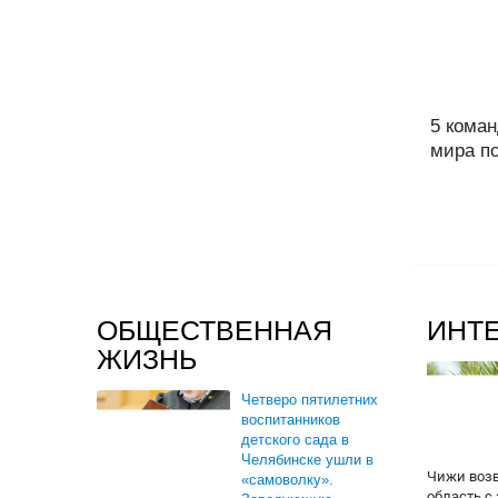
5 кома
мира по
ОБЩЕСТВЕННАЯ
ИНТ
ЖИЗНЬ
Четверо пятилетних
воспитанников
детского сада в
Челябинске ушли в
Чижи воз
«самоволку».
область с