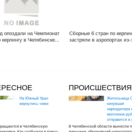
нд опоздали на Чемпионат
Сборные 6 стран по керлин
 керлингу в Челябинске...
застряли в аэропортах из-з
ЕРЕСНОЕ
ПРОИСШЕСТВИЯ
На Южный Урал
Жительница О
вернулись чижи
кинувшая
наркодилера 
миллиона руб
отправится в
вращаются в Челябинскую
В Челябинской области вынесли 
 зимовки. Как сообщили в пресс-
женщине, обманувшей наркоторго