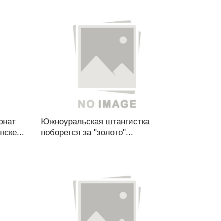
онат
Южноуральская штангистка
ске...
поборется за "золото"...