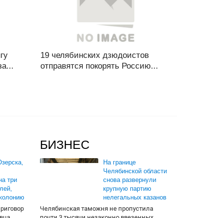
гу
19 челябинских дзюдоистов
а...
отправятся покорять Россию...
БИЗНЕС
зерска,
На границе
Челябинской области
на три
снова развернули
лей,
крупную партию
 колонию
нелегальных казанов
приговор
Челябинская таможня не пропустила
вца.
почти 3 тысячи незаконно ввезенных