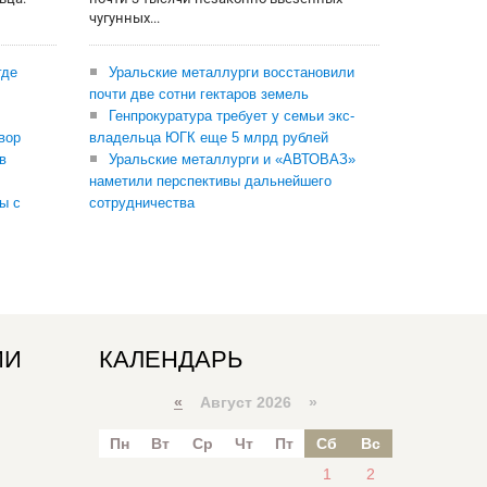
чугунных...
где
Уральские металлурги восстановили
почти две сотни гектаров земель
Генпрокуратура требует у семьи экс-
вор
владельца ЮГК еще 5 млрд рублей
в
Уральские металлурги и «АВТОВАЗ»
наметили перспективы дальнейшего
ы с
сотрудничества
ИИ
КАЛЕНДАРЬ
«
Август 2026 »
Пн
Вт
Ср
Чт
Пт
Сб
Вс
1
2