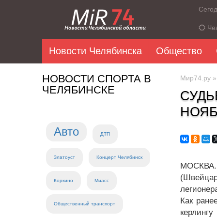
Сего
Че
Новости Челябинска
Общество
НОВОСТИ СПОРТА В
Мир74.ру
ЧЕЛЯБИНСКЕ
СУДЬ
НОЯ
Авто
ДТП
Златоуст
Концерт Челябинск
МОСКВА.
(Швейцар
Коркино
Миасс
легионер
Как ране
Общественный транспорт
керлинг