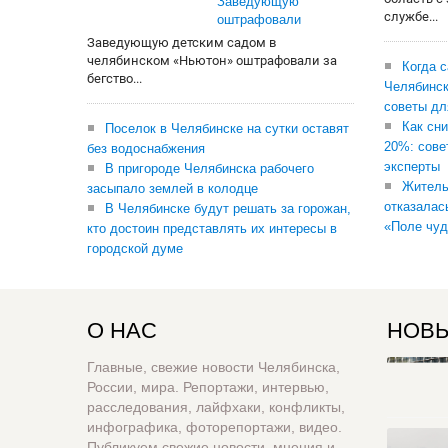
Заведующую
службе...
оштрафовали
Заведующую детским садом в
челябинском «Ньютон» оштрафовали за
Когда 
бегство...
Челябинск
советы дл
Как сни
Поселок в Челябинске на сутки оставят
20%: сове
без водоснабжения
эксперты
В пригороде Челябинска рабочего
Житель
засыпало землей в колодце
отказалас
В Челябинске будут решать за горожан,
«Поле чуд
кто достоин представлять их интересы в
городской думе
О НАС
НОВЫ
Главные, свежие новости Челябинска,
России, мира. Репортажи, интервью,
расследования, лайфхаки, конфликты,
инфографика, фоторепортажи, видео.
Публикуем свежие новости, мнения и