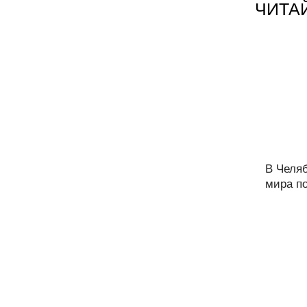
ЧИТА
В Челя
мира по