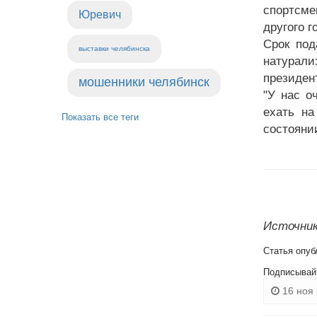
спортсме
Юревич
другого г
Срок под
выставки челябинска
натурали
президен
мошенники челябинск
"У нас о
ехать на
Показать все теги
состоянии
Источник:
Статья опуб
Подписывай
16 ноя 