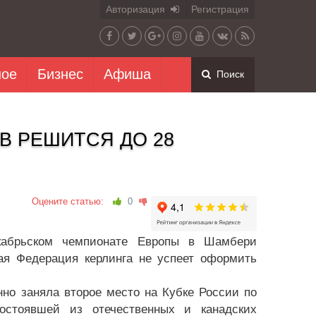
Авторизация
Регистрация
ное
Бизнес
Афиша
Поиск
В РЕШИТСЯ ДО 28
Оцените статью:
0
кабрьском чемпионате Европы в Шамбери
ная Федерация керлинга не успеет оформить
но заняла второе место на Кубке России по
остоявшей из отечественных и канадских