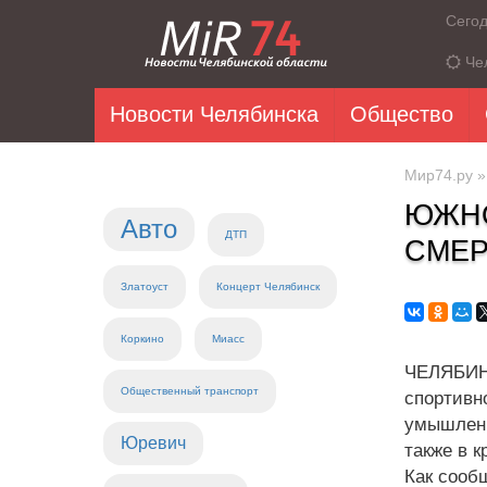
Сего
Че
Новости Челябинска
Общество
Мир74.ру
ЮЖНО
Авто
ДТП
СМЕР
Златоуст
Концерт Челябинск
Коркино
Миасс
ЧЕЛЯБИН
Общественный транспорт
спортивн
умышленн
Юревич
также в к
Как сооб