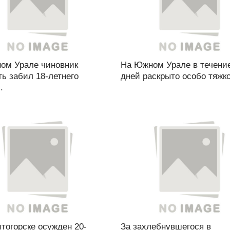
ом Урале чиновник
На Южном Урале в течени
ь забил 18-летнего
дней раскрыто особо тяжко
.
тогорске осужден 20-
За захлебнувшегося в