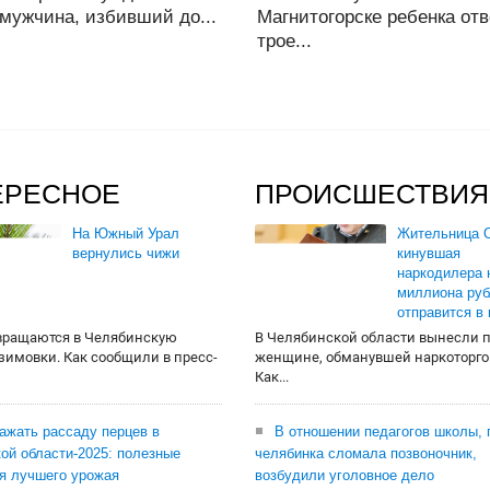
мужчина, избивший до...
Магнитогорске ребенка от
трое...
ЕРЕСНОЕ
ПРОИСШЕСТВИЯ
На Южный Урал
Жительница О
вернулись чижи
кинувшая
наркодилера 
миллиона руб
отправится в
вращаются в Челябинскую
В Челябинской области вынесли 
 зимовки. Как сообщили в пресс-
женщине, обманувшей наркоторго
Как...
сажать рассаду перцев в
В отношении педагогов школы, 
ой области-2025: полезные
челябинка сломала позвоночник,
я лучшего урожая
возбудили уголовное дело