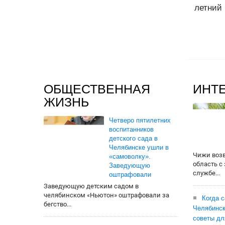
летний 
ОБЩЕСТВЕННАЯ
ИНТ
ЖИЗНЬ
Четверо пятилетних
воспитанников
детского сада в
Челябинске ушли в
Чижи воз
«самоволку».
область с
Заведующую
службе...
оштрафовали
Заведующую детским садом в
челябинском «Ньютон» оштрафовали за
Когда 
бегство...
Челябинск
советы дл