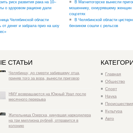
зить риск развития рака на 10–
В Магнитогорске вынесли приго
ты о здоровом рационе дали
мошеннику, охмурявшему женщин 
соцсетях
ница Челябинской области
В Челябинской области цистерн
ь от денег и забрала приз на шоу
бензином сошли с рельсов
ес»
Е СТАТЬИ
КАТЕГОР
Челябинцу, до смерти забившему отца,
Главная
приняв того за вора, вынесли приговор
Общество
Спорт
НМУ возвращаются на Южный Урал после
Наука
месячного перерыва
Происшестви
Культура
Жительница Озерска, кинувшая наркодилера
Авто
на три миллиона рублей, отправится в
колонию