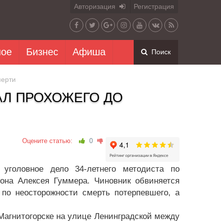
Авторизация
Регистрация
ное
Бизнес
Афиша
Поиск
мерти
Л ПРОХОЖЕГО ДО
Оцените статью:
0
головное дело 34-летнего методиста по
она Алексея Гуммера. Чиновник обвиняется
по неосторожности смерть потерпевшего, а
Магнитогорске на улице Ленинградской между