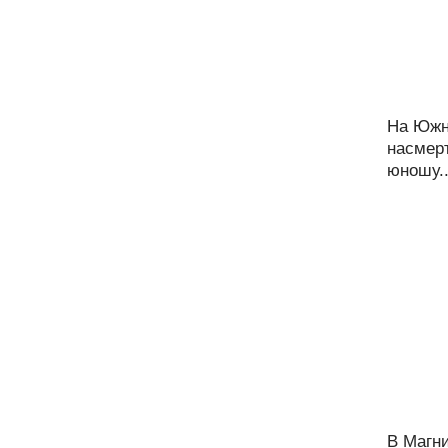
На Южн
насмерт
юношу..
В Магни