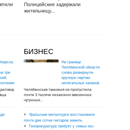
ветили
Полицейские задержали
жительницу...
БИЗНЕС
зерска,
На границе
Челябинской области
на три
снова развернули
лей,
крупную партию
 колонию
нелегальных казанов
приговор
Челябинская таможня не пропустила
вца.
почти 3 тысячи незаконно ввезенных
чугунных...
где
Уральские металлурги восстановили
почти две сотни гектаров земель
Генпрокуратура требует у семьи экс-