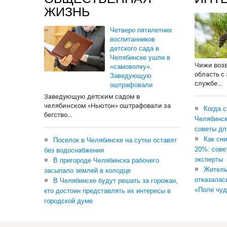
ЖИЗНЬ
Четверо пятилетних
воспитанников
детского сада в
Челябинске ушли в
Чижи воз
«самоволку».
область с
Заведующую
службе...
оштрафовали
Заведующую детским садом в
челябинском «Ньютон» оштрафовали за
Когда 
бегство...
Челябинск
советы дл
Как сни
Поселок в Челябинске на сутки оставят
20%: сове
без водоснабжения
эксперты
В пригороде Челябинска рабочего
Житель
засыпало землей в колодце
отказалас
В Челябинске будут решать за горожан,
«Поле чуд
кто достоин представлять их интересы в
городской думе