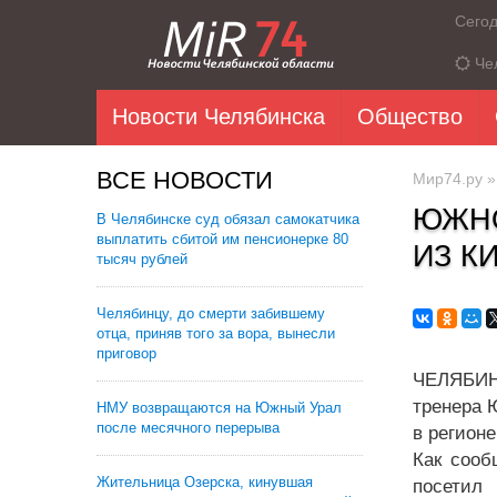
Сего
Че
Новости Челябинска
Общество
ВСЕ НОВОСТИ
Мир74.ру
ЮЖНО
В Челябинске суд обязал самокатчика
выплатить сбитой им пенсионерке 80
ИЗ К
тысяч рублей
Челябинцу, до смерти забившему
отца, приняв того за вора, вынесли
приговор
ЧЕЛЯБИНС
тренера 
НМУ возвращаются на Южный Урал
после месячного перерыва
в регионе
Как сооб
Жительница Озерска, кинувшая
посетил