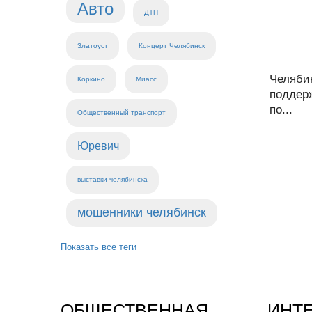
Авто
ДТП
Златоуст
Концерт Челябинск
Челяби
Коркино
Миасс
поддер
по...
Общественный транспорт
Юревич
выставки челябинска
мошенники челябинск
Показать все теги
ОБЩЕСТВЕННАЯ
ИНТ