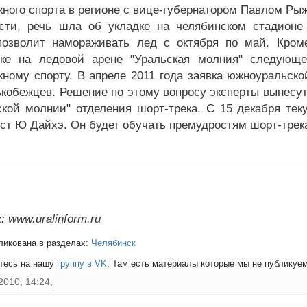
жного спорта в регионе с вице-губернатором Павлом Ры
сти, речь шла об укладке на челябинском стадионе 
позволит намораживать лед с октября по май. Кром
ске на ледовой арене "Уральская молния" следующ
жному спорту. В апреле 2011 года заявка южноуральск
ькобежцев. Решение по этому вопросу эксперты вынесут
ской молнии" отделения шорт-трека. С 15 декабря тек
ст Ю Дайхэ. Он будет обучать премудростям шорт-трека 
 www.uralinform.ru
ликована в разделах:
Челябинск
тесь на нашу
группу в VK
. Там есть материалы которые мы не публикуем 
2010, 14:24,