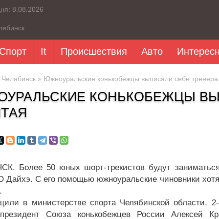
дня:
8.08.2026
лябинск
Спорт
It
Происшествия
Авто
Интерес
»
Челябинск
» Южноуральские конькобежцы выписали себе тренера 
УРАЛЬСКИЕ КОНЬКОБЕЖЦЫ ВЫ
ИТАЯ
К. Более 50 юных шорт-трекистов будут заниматься 
Ю Дайхэ. С его помощью южноуральские чиновники хотят
.
щили в министерстве спорта Челябинской области, 2
 президент Союза конькобежцев России Алексей Кр