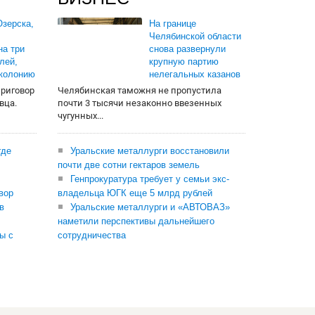
зерска,
На границе
Челябинской области
на три
снова развернули
лей,
крупную партию
 колонию
нелегальных казанов
приговор
Челябинская таможня не пропустила
вца.
почти 3 тысячи незаконно ввезенных
чугунных...
где
Уральские металлурги восстановили
почти две сотни гектаров земель
Генпрокуратура требует у семьи экс-
вор
владельца ЮГК еще 5 млрд рублей
в
Уральские металлурги и «АВТОВАЗ»
наметили перспективы дальнейшего
ы с
сотрудничества