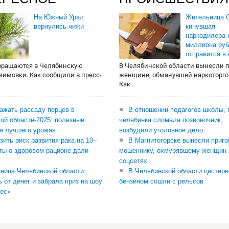
На Южный Урал
Жительница О
вернулись чижи
кинувшая
наркодилера 
миллиона руб
отправится в
вращаются в Челябинскую
В Челябинской области вынесли 
 зимовки. Как сообщили в пресс-
женщине, обманувшей наркоторго
Как...
сажать рассаду перцев в
В отношении педагогов школы, 
ой области-2025: полезные
челябинка сломала позвоночник,
я лучшего урожая
возбудили уголовное дело
зить риск развития рака на 10–
В Магнитогорске вынесли приго
ты о здоровом рационе дали
мошеннику, охмурявшему женщин 
соцсетях
ница Челябинской области
В Челябинской области цистерн
ь от денег и забрала приз на шоу
бензином сошли с рельсов
ес»