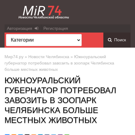
Авторизация
Регистрация
Поиск
Мир74.ру
»
Новости Челябинска
» Южноуральский
губернатор потребовал завозить в зоопарк Челябинска
больше местных животных
ЮЖНОУРАЛЬСКИЙ
ГУБЕРНАТОР ПОТРЕБОВАЛ
ЗАВОЗИТЬ В ЗООПАРК
ЧЕЛЯБИНСКА БОЛЬШЕ
МЕСТНЫХ ЖИВОТНЫХ