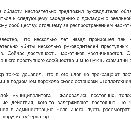
ва области настоятельно предложил руководителю об
иться к следующему заседанию с докладом о реальной
ому сообществу, стоящему за распространением наркоти
звестно, что несколько лет назад произошел так
ательно убиты несколько руководителей преступных 
ов. Сейчас доступность наркотиков увеличивается. 
ванного преступного сообщества и мне нужны фамилии 
ор также добавил, что в его блог не прекращают по
ми в подземном переходе около остановки «Теплотехнич
авой муниципалитета – жаловались постоянно, теп
ные действия, кого-то задерживают постоянно, но 
ния в администрацию Челябинска, пусть рассмотрят 
– поручил губернатор.