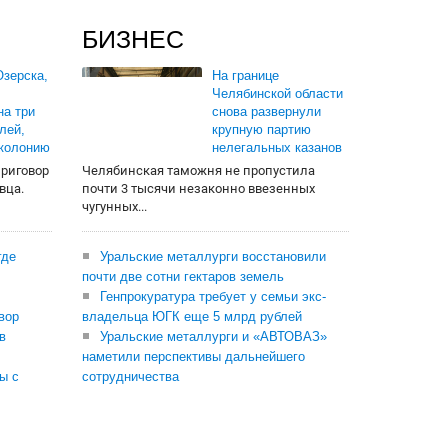
БИЗНЕС
зерска,
На границе
Челябинской области
на три
снова развернули
лей,
крупную партию
 колонию
нелегальных казанов
приговор
Челябинская таможня не пропустила
вца.
почти 3 тысячи незаконно ввезенных
чугунных...
где
Уральские металлурги восстановили
почти две сотни гектаров земель
Генпрокуратура требует у семьи экс-
вор
владельца ЮГК еще 5 млрд рублей
в
Уральские металлурги и «АВТОВАЗ»
наметили перспективы дальнейшего
ы с
сотрудничества