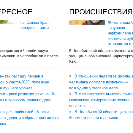
ЕРЕСНОЕ
ПРОИСШЕСТВИЯ
На Южный Урал
Жительница О
вернулись чижи
кинувшая
наркодилера 
миллиона руб
отправится в
вращаются в Челябинскую
В Челябинской области вынесли 
 зимовки. Как сообщили в пресс-
женщине, обманувшей наркоторго
Как...
сажать рассаду перцев в
В отношении педагогов школы, 
ой области-2025: полезные
челябинка сломала позвоночник,
я лучшего урожая
возбудили уголовное дело
зить риск развития рака на 10–
В Магнитогорске вынесли приго
ты о здоровом рационе дали
мошеннику, охмурявшему женщин 
соцсетях
ница Челябинской области
В Челябинской области цистерн
ь от денег и забрала приз на шоу
бензином сошли с рельсов
ес»