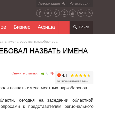
Авторизация
Регистрация
ное
Бизнес
Афиша
Поиск
вать имена воротил наркобизнеса
ЕБОВАЛ НАЗВАТЬ ИМЕНА
Оцените статью:
0
роля назвать имена местных наркобаронов.
бласти, сегодня на заседании областной
опросами к представителям регионального