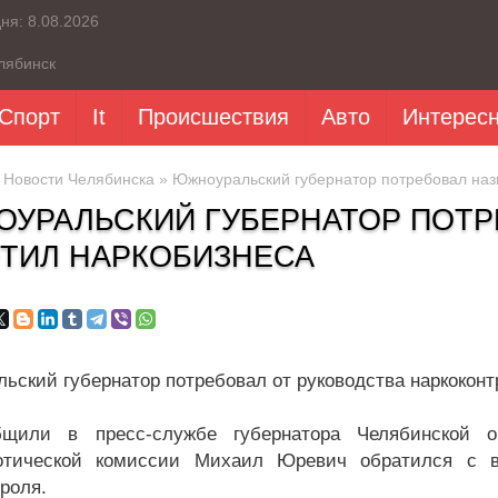
дня:
8.08.2026
лябинск
Спорт
It
Происшествия
Авто
Интерес
»
Новости Челябинска
» Южноуральский губернатор потребовал наз
УРАЛЬСКИЙ ГУБЕРНАТОР ПОТР
ТИЛ НАРКОБИЗНЕСА
ьский губернатор потребовал от руководства наркоконт
бщили в пресс-службе губернатора Челябинской о
котической комиссии Михаил Юревич обратился с в
роля.