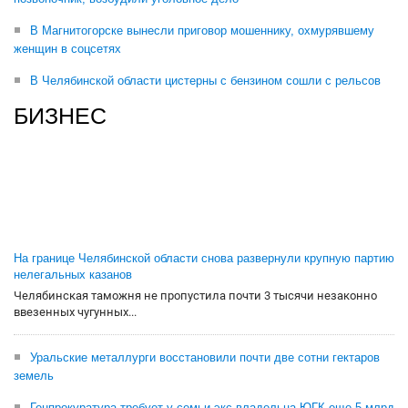
В Магнитогорске вынесли приговор мошеннику, охмурявшему
женщин в соцсетях
В Челябинской области цистерны с бензином сошли с рельсов
БИЗНЕС
На границе Челябинской области снова развернули крупную партию
нелегальных казанов
Челябинская таможня не пропустила почти 3 тысячи незаконно
ввезенных чугунных...
Уральские металлурги восстановили почти две сотни гектаров
земель
Генпрокуратура требует у семьи экс-владельца ЮГК еще 5 млрд