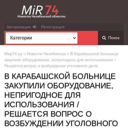
Авторизация
Регистрация
Поиск
Мир74.ру
»
Новости Челябинска
» В Карабашской больнице
закупили оборудование, непригодное для использования /
Решается вопрос о возбуждении уголовного дела
В КАРАБАШСКОЙ БОЛЬНИЦЕ
ЗАКУПИЛИ ОБОРУДОВАНИЕ,
НЕПРИГОДНОЕ ДЛЯ
ИСПОЛЬЗОВАНИЯ /
РЕШАЕТСЯ ВОПРОС О
ВОЗБУЖДЕНИИ УГОЛОВНОГО