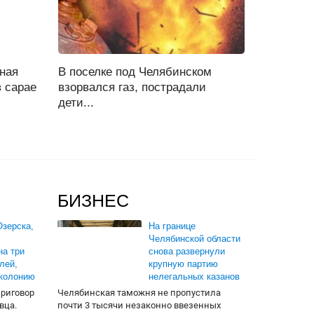
ная
В поселке под Челябинском
 сарае
взорвался газ, пострадали
дети...
БИЗНЕС
зерска,
На границе
Челябинской области
на три
снова развернули
лей,
крупную партию
 колонию
нелегальных казанов
приговор
Челябинская таможня не пропустила
вца.
почти 3 тысячи незаконно ввезенных