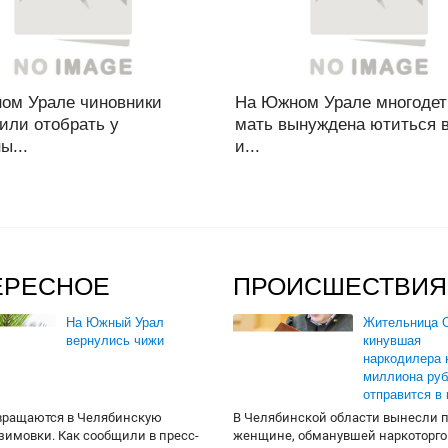
ом Урале чиновники
На Южном Урале многодет
или отобрать у
мать вынуждена ютиться в
ы...
и...
ЕРЕСНОЕ
ПРОИСШЕСТВИЯ
На Южный Урал
Жительница О
вернулись чижи
кинувшая
наркодилера 
миллиона руб
отправится в
вращаются в Челябинскую
В Челябинской области вынесли 
 зимовки. Как сообщили в пресс-
женщине, обманувшей наркоторго