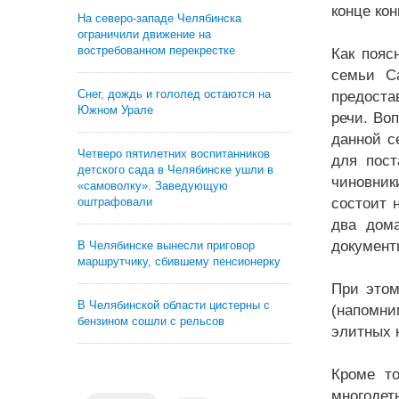
конце ко
На северо-западе Челябинска
ограничили движение на
востребованном перекрестке
Как пояс
семьи С
Снег, дождь и гололед остаются на
предоста
Южном Урале
речи. Во
данной с
Четверо пятилетних воспитанников
для пост
детского сада в Челябинске ушли в
чиновник
«самоволку». Заведующую
оштрафовали
состоит 
два дома
документы
В Челябинске вынесли приговор
маршрутчику, сбившему пенсионерку
При этом
В Челябинской области цистерны с
(напомни
бензином сошли с рельсов
элитных к
Кроме то
многодет