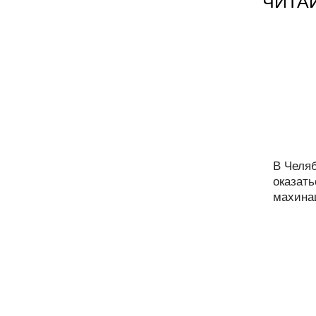
ЧИТА
В Челя
оказать
махинац