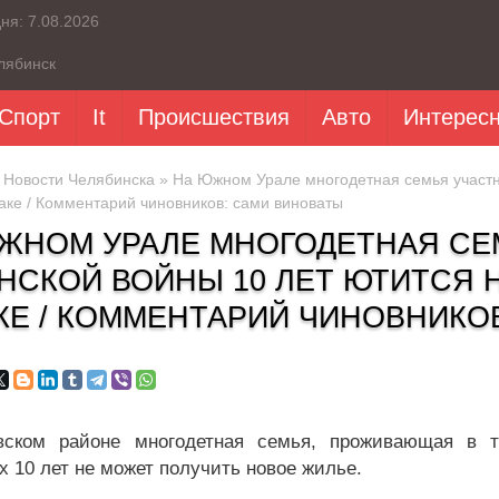
дня:
7.08.2026
лябинск
Спорт
It
Происшествия
Авто
Интерес
»
Новости Челябинска
» На Южном Урале многодетная семья участни
аке / Комментарий чиновников: сами виноваты
ЖНОМ УРАЛЕ МНОГОДЕТНАЯ СЕ
НСКОЙ ВОЙНЫ 10 ЛЕТ ЮТИТСЯ Н
КЕ / КОММЕНТАРИЙ ЧИНОВНИКО
ском районе многодетная семья, проживающая в те
х 10 лет не может получить новое жилье.