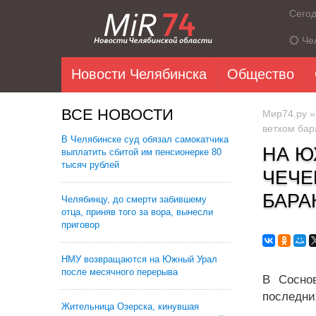
Сего
Че
Новости Челябинска
Общество
ВСЕ НОВОСТИ
Мир74.ру
ветхом бар
В Челябинске суд обязал самокатчика
НА Ю
выплатить сбитой им пенсионерке 80
тысяч рублей
ЧЕЧЕ
БАРА
Челябинцу, до смерти забившему
отца, приняв того за вора, вынесли
приговор
НМУ возвращаются на Южный Урал
после месячного перерыва
В Соснов
последни
Жительница Озерска, кинувшая