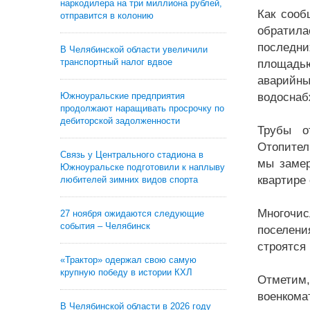
наркодилера на три миллиона рублей,
Как сооб
отправится в колонию
обратила
последних
В Челябинской области увеличили
транспортный налог вдвое
площадью
аварийны
Южноуральские предприятия
водоснаб
продолжают наращивать просрочку по
дебиторской задолженности
Трубы о
Отопител
Связь у Центрального стадиона в
мы замер
Южноуральске подготовили к наплыву
квартире
любителей зимних видов спорта
Многочис
27 ноября ожидаются следующие
события – Челябинск
поселени
строятся 
«Трактор» одержал свою самую
крупную победу в истории КХЛ
Отметим,
военкома
В Челябинской области в 2026 году