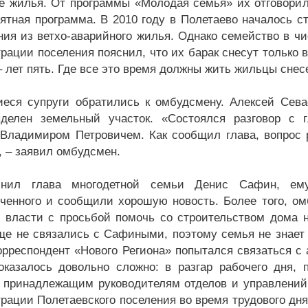
е жилья. От программы «Молодая семья» их отговорили
ятная программа. В 2010 году в Полетаево началось с
ния из ветхо-аварийного жилья. Однако семейство в чи
рации поселения пояснил, что их барак снесут только в
 лет пять. Где все это время должны жить жильцы снесе
еся супруги обратились к омбудсмену. Алексей Сева
делен земельный участок. «Состоялся разговор с г
Владимиром Петровичем. Как сообщил глава, вопрос 
, – заявил омбудсмен.
снил глава многодетной семьи Денис Сафин, ему,
ченного и сообщили хорошую новость. Более того, о
 власти с просьбой помочь со строительством дома 
ще не связались с Сафиными, поэтому семья не знает
орреспондент «Нового Региона» попытался связаться с
оказалось довольно сложно: в разгар рабочего дня,
 принадлежащим руководителям отделов и управлений 
рации Полетаевского поселения во время трудового дня