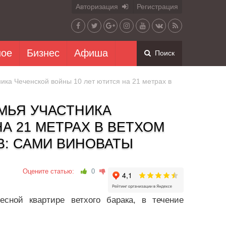
Авторизация
Регистрация
ное
Бизнес
Афиша
Поиск
ка Чеченской войны 10 лет ютится на 21 метрах в
МЬЯ УЧАСТНИКА
А 21 МЕТРАХ В ВЕТХОМ
В: САМИ ВИНОВАТЫ
Оцените статью:
0
сной квартире ветхого барака, в течение