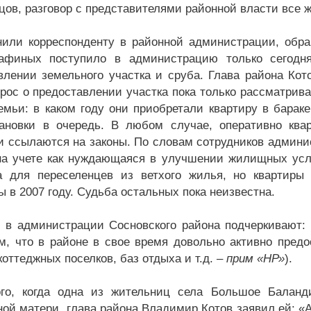
нцов, разговор с представителями районной власти все ж
нили корреспонденту в районной администрации, обр
афиных поступило в администрацию только сегодня
влении земельного участка и сруба. Глава района Кот
прос о предоставлении участка пока только рассматрив
емьи: в каком году они приобретали квартиру в барак
ановки в очередь. В любом случае, оперативно квар
и ссылаются на законы. По словам сотрудников админи
на учете как нуждающаяся в улучшении жилищных усло
 для переселенцев из ветхого жилья, но квартиры 
 в 2007 году. Судьба остальных пока неизвестна.
 в администрации Сосновского района подчеркивают: 
м, что в районе в свое время довольно активно пред
оттеджных поселков, баз отдыха и т.д. –
прим «НР»
).
го, когда одна из жительниц села Большое Баланд
ной матери, глава района Владимир Котов заявил ей: «А