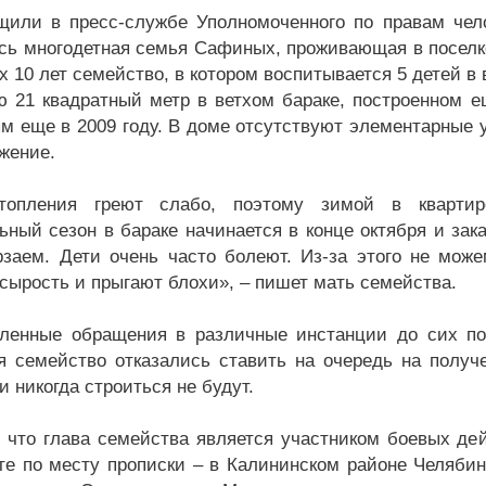
щили в пресс-службе Уполномоченного по правам чел
сь многодетная семья Сафиных, проживающая в поселке
 10 лет семейство, в котором воспитывается 5 детей в в
 21 квадратный метр в ветхом бараке, построенном ещ
м еще в 2009 году. В доме отсутствуют элементарные уд
жение.
топления греют слабо, поэтому зимой в квартир
ьный сезон в бараке начинается в конце октября и зак
заем. Дети очень часто болеют. Из-за этого не мож
 сырость и прыгают блохи», – пишет мать семейства.
ленные обращения в различные инстанции до сих по
я семейство отказались ставить на очередь на получе
и никогда строиться не будут.
 что глава семейства является участником боевых дей
те по месту прописки – в Калининском районе Челябинс