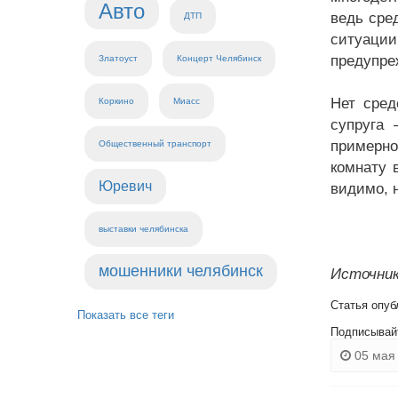
Авто
ведь сре
ДТП
ситуаци
предупре
Златоуст
Концерт Челябинск
Нет сред
Коркино
Миасс
супруга 
примерно
Общественный транспорт
комнату 
Юревич
видимо, 
выставки челябинска
мошенники челябинск
Источник
Статья опуб
Показать все теги
Подписывай
05 мая 