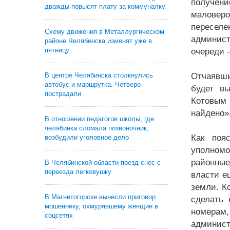
получени
дважды повысят плату за коммуналку
маловеро
переселе
Схему движения в Металлургическом
админист
районе Челябинска изменят уже в
пятницу
очереди –
В центре Челябинска столкнулись
Отчаявши
автобус и маршрутка. Четверо
будет вы
пострадали
Котовым 
найдено»
В отношении педагогов школы, где
челябинка сломала позвоночник,
Как поя
возбудили уголовное дело
уполномо
районные
В Челябинской области поезд снес с
переезда легковушку
власти е
земли. К
В Магнитогорске вынесли приговор
сделать 
мошеннику, охмурявшему женщин в
номерам,
соцсетях
админист