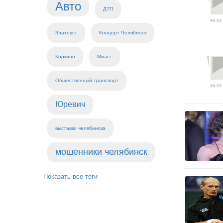
Авто
ДТП
Златоуст
Концерт Челябинск
Коркино
Миасс
Общественный транспорт
Юревич
выставки челябинска
мошенники челябинск
Показать все теги