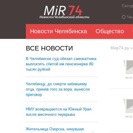
Сего
Че
Новости Челябинска
Общество
ВСЕ НОВОСТИ
Мир74.ру
»
В Челябинске суд обязал самокатчика
выплатить сбитой им пенсионерке 80
тысяч рублей
Челябинцу, до смерти забившему
отца, приняв того за вора, вынесли
приговор
НМУ возвращаются на Южный Урал
после месячного перерыва
Жительница Озерска, кинувшая