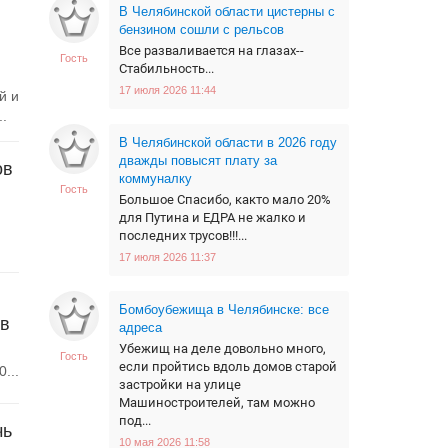
В Челябинской области цистерны с
бензином сошли с рельсов
Все разваливается на глазах--
Гость
Стабильность...
17 июля 2026 11:44
й и
.
В Челябинской области в 2026 году
дважды повысят плату за
ов
коммуналку
Гость
Большое Спасибо, както мало 20%
для Путина и ЕДРА не жалко и
последних трусов!!!...
17 июля 2026 11:37
Бомбоубежища в Челябинске: все
ов
адреса
Убежищ на деле довольно много,
Гость
если пройтись вдоль домов старой
...
застройки на улице
Машиностроителей, там можно
под...
чь
10 мая 2026 11:58