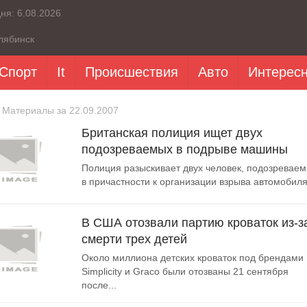
дня:
6.08.2026
лябинск
Спорт
It
Происшествия
Авто
Интерес
 Материалы за 22.09.2007
Британская полиция ищет двух
подозреваемых в подрыве машины
Полиция разыскивает двух человек, подозревае
в причастности к организации взрыва автомобиля.
В США отозвали партию кроваток из-з
смерти трех детей
Около миллиона детских кроваток под брендами
Simplicity и Graco были отозваны 21 сентября
после...