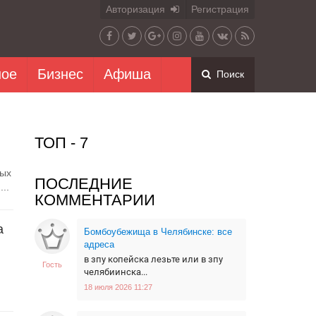
Авторизация
Регистрация
ное
Бизнес
Афиша
Поиск
ТОП - 7
мых
ПОСЛЕДНИЕ
..
КОММЕНТАРИИ
а
Бомбоубежища в Челябинске: все
адреса
в зпу копейска лезьте или в зпу
Гость
челябиинска...
18 июля 2026 11:27