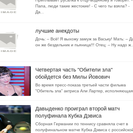
Приплывает русалка к отцу-водяному и говорит: -
Папа, люди такие жестокие! - С чего ты взяла? -
Да...
лучшие анекдоты
Дочь: – Всё! Я выхожу замуж за Ваську! Мать: – Д
он же бездельник и пьяница!!! Отец: – Ну надо ж..
Четвертая часть "Обители зла"
обойдется без Милы Йовович
Во время пресс-показа третьей части фильма
"Обитель зла" актриса Али Лартер, исполняющая.
Давыденко проиграл второй матч
полуфинала Кубка Дэвиса
Сборная Германии по теннису сравняла счет в
полуфинальном матче Кубка Дэвиса с российской