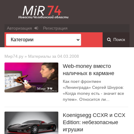
Авторизация
Регистрация
Поиск
Мир74.ру
» Материалы за 04.03.2008
Web-money вместо
наличных в кармане
Как поет фронтмен
«Ленинграда» Сергей Шнуров:
«Когда money есть - значит все
путем». Относится ли...
Koenigsegg CCXR и CCX
Edition: небезопасные
игрушки