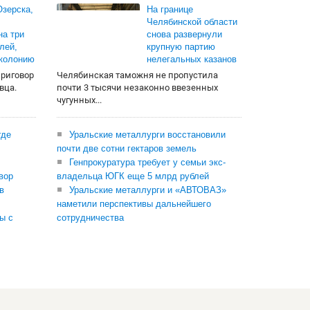
зерска,
На границе
Челябинской области
на три
снова развернули
лей,
крупную партию
 колонию
нелегальных казанов
приговор
Челябинская таможня не пропустила
вца.
почти 3 тысячи незаконно ввезенных
чугунных...
где
Уральские металлурги восстановили
почти две сотни гектаров земель
Генпрокуратура требует у семьи экс-
вор
владельца ЮГК еще 5 млрд рублей
в
Уральские металлурги и «АВТОВАЗ»
наметили перспективы дальнейшего
ы с
сотрудничества