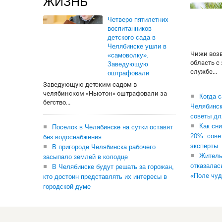
ЖИЗНЬ
Четверо пятилетних
воспитанников
детского сада в
Челябинске ушли в
Чижи воз
«самоволку».
область с
Заведующую
службе...
оштрафовали
Заведующую детским садом в
челябинском «Ньютон» оштрафовали за
Когда 
бегство...
Челябинск
советы дл
Как сни
Поселок в Челябинске на сутки оставят
20%: сове
без водоснабжения
эксперты
В пригороде Челябинска рабочего
Житель
засыпало землей в колодце
отказалас
В Челябинске будут решать за горожан,
«Поле чуд
кто достоин представлять их интересы в
городской думе