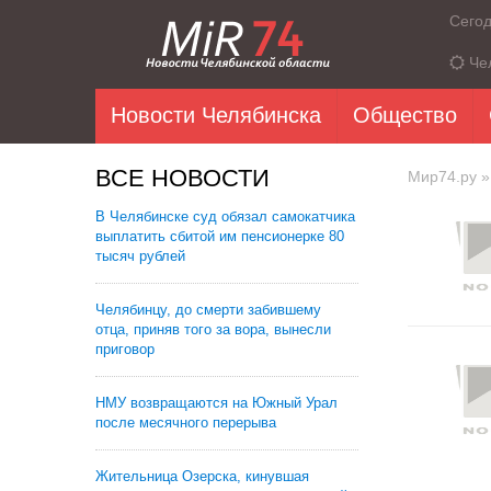
Сего
Че
Новости Челябинска
Общество
ВСЕ НОВОСТИ
Мир74.ру
»
В Челябинске суд обязал самокатчика
выплатить сбитой им пенсионерке 80
тысяч рублей
Челябинцу, до смерти забившему
отца, приняв того за вора, вынесли
приговор
НМУ возвращаются на Южный Урал
после месячного перерыва
Жительница Озерска, кинувшая