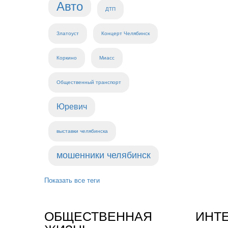
Авто
ДТП
Златоуст
Концерт Челябинск
Коркино
Миасс
Общественный транспорт
Юревич
выставки челябинска
мошенники челябинск
Показать все теги
ОБЩЕСТВЕННАЯ
ИНТ