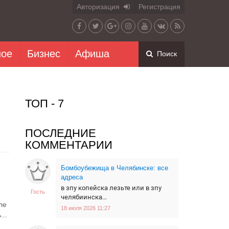
Авторизация
Регистрация
ное
Бизнес
Афиша
Поиск
ТОП - 7
ПОСЛЕДНИЕ
КОММЕНТАРИИ
Бомбоубежища в Челябинске: все
и
адреса
в зпу копейска лезьте или в зпу
Гость
челябиинска...
ле
18 июля 2026 11:27
...