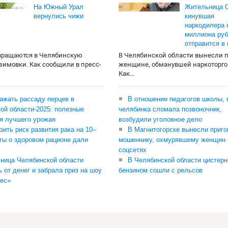
На Южный Урал
Жительница О
вернулись чижи
кинувшая
наркодилера 
миллиона руб
отправится в
вращаются в Челябинскую
В Челябинской области вынесли 
 зимовки. Как сообщили в пресс-
женщине, обманувшей наркоторго
Как...
сажать рассаду перцев в
В отношении педагогов школы, 
ой области-2025: полезные
челябинка сломала позвоночник,
я лучшего урожая
возбудили уголовное дело
зить риск развития рака на 10–
В Магнитогорске вынесли приго
ты о здоровом рационе дали
мошеннику, охмурявшему женщин 
соцсетях
ница Челябинской области
В Челябинской области цистерн
ь от денег и забрала приз на шоу
бензином сошли с рельсов
ес»