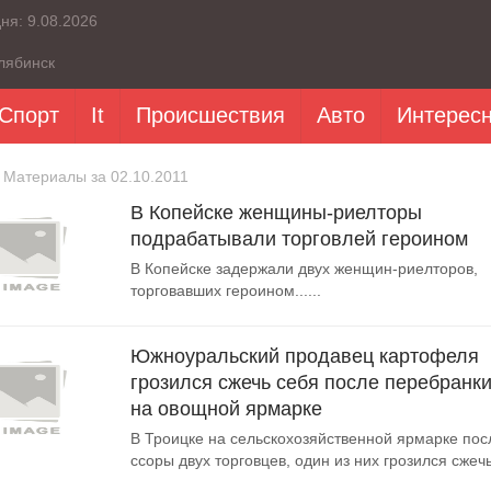
дня:
9.08.2026
лябинск
Спорт
It
Происшествия
Авто
Интерес
 Материалы за 02.10.2011
В Копейске женщины-риелторы
подрабатывали торговлей героином
В Копейске задержали двух женщин-риелторов,
торговавших героином......
Южноуральский продавец картофеля
грозился сжечь себя после перебранк
на овощной ярмарке
В Троицке на сельскохозяйственной ярмарке пос
ссоры двух торговцев, один из них грозился сжечь