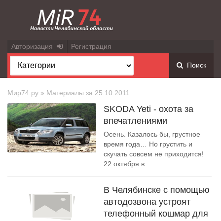
Авторизация
Регистрация
Поиск
Мир74.ру
» Материалы за 25.10.2011
SKODA Yeti - охота за
впечатлениями
Осень. Казалось бы, грустное
время года… Но грустить и
скучать совсем не приходится!
22 октября в...
В Челябинске с помощью
автодозвона устроят
телефонный кошмар для