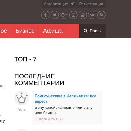
Авторизация
Регистрация
ное
Бизнес
Афиша
Поиск
ТОП - 7
ПОСЛЕДНИЕ
КОММЕНТАРИИ
ого
Бомбоубежища в Челябинске: все
адреса
в зпу копейска лезьте или в зпу
Гость
челябиинска...
,
18 июля 2026 11:27
или