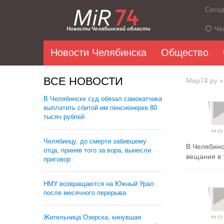
Сего
Че
Новости Челябинска
Общество
ВСЕ НОВОСТИ
Мир74.ру
»
В Челябинске суд обязал самокатчика
выплатить сбитой им пенсионерке 80
тысяч рублей
Челябинцу, до смерти забившему
В Челябинс
отца, приняв того за вора, вынесли
вещания в 
приговор
НМУ возвращаются на Южный Урал
после месячного перерыва
Жительница Озерска, кинувшая