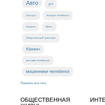
Авто
ДТП
Златоуст
Концерт Челябинск
Коркино
Миасс
Общественный транспорт
Юревич
выставки челябинска
мошенники челябинск
Показать все теги
ОБЩЕСТВЕННАЯ
ИНТ