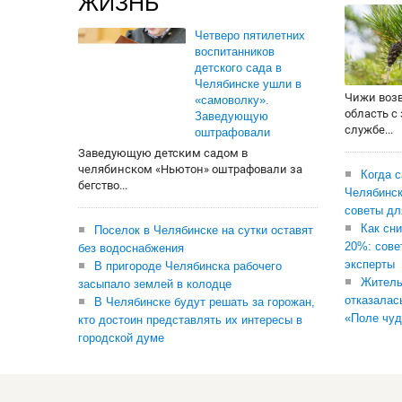
ЖИЗНЬ
Четверо пятилетних
воспитанников
детского сада в
Челябинске ушли в
Чижи воз
«самоволку».
область с
Заведующую
службе...
оштрафовали
Заведующую детским садом в
челябинском «Ньютон» оштрафовали за
Когда 
бегство...
Челябинск
советы дл
Как сни
Поселок в Челябинске на сутки оставят
20%: сове
без водоснабжения
эксперты
В пригороде Челябинска рабочего
Житель
засыпало землей в колодце
отказалас
В Челябинске будут решать за горожан,
«Поле чуд
кто достоин представлять их интересы в
городской думе