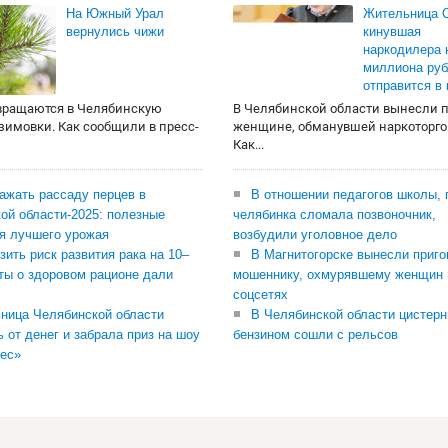
На Южный Урал
Жительница О
вернулись чижи
кинувшая
наркодилера 
миллиона руб
отправится в
вращаются в Челябинскую
В Челябинской области вынесли 
 зимовки. Как сообщили в пресс-
женщине, обманувшей наркоторго
Как...
сажать рассаду перцев в
В отношении педагогов школы, 
ой области-2025: полезные
челябинка сломала позвоночник,
я лучшего урожая
возбудили уголовное дело
зить риск развития рака на 10–
В Магнитогорске вынесли приго
ты о здоровом рационе дали
мошеннику, охмурявшему женщин 
соцсетях
ница Челябинской области
В Челябинской области цистерн
ь от денег и забрала приз на шоу
бензином сошли с рельсов
ес»