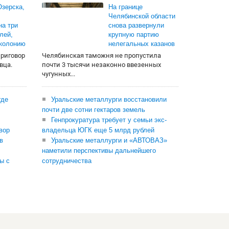
зерска,
На границе
Челябинской области
на три
снова развернули
лей,
крупную партию
 колонию
нелегальных казанов
приговор
Челябинская таможня не пропустила
вца.
почти 3 тысячи незаконно ввезенных
чугунных...
где
Уральские металлурги восстановили
почти две сотни гектаров земель
Генпрокуратура требует у семьи экс-
вор
владельца ЮГК еще 5 млрд рублей
в
Уральские металлурги и «АВТОВАЗ»
наметили перспективы дальнейшего
ы с
сотрудничества