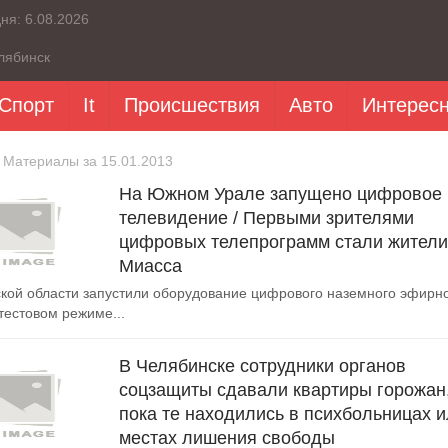
дня:
6.08.2026
лябинск
Спорт
It
Происшествия
Авто
Интерес
 Материалы за 15.01.2013
На Южном Урале запущено цифровое
телевидение / Первыми зрителями
цифровых телепрограмм стали жители
Миасса
кой области запустили оборудование цифрового наземного эфирн
тестовом режиме...
В Челябинске сотрудники органов
соцзащиты сдавали квартиры горожан
пока те находились в психбольницах 
местах лишения свободы