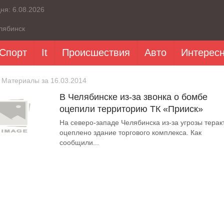
дня:
6.08.2026
лябинск
Спорт
It
Происшествия
Авто
Интерес
 Материалы за 16.03.2014
В Челябинске из-за звонка о бомбе
оцепили территорию ТК «Прииск»
На северо-западе Челябинска из-за угрозы терак
оцеплено здание торгового комплекса. Как
сообщили...