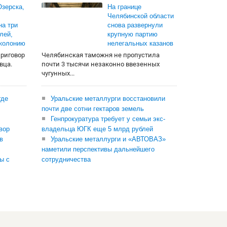
зерска,
На границе
Челябинской области
на три
снова развернули
лей,
крупную партию
 колонию
нелегальных казанов
приговор
Челябинская таможня не пропустила
вца.
почти 3 тысячи незаконно ввезенных
чугунных...
где
Уральские металлурги восстановили
почти две сотни гектаров земель
Генпрокуратура требует у семьи экс-
вор
владельца ЮГК еще 5 млрд рублей
в
Уральские металлурги и «АВТОВАЗ»
наметили перспективы дальнейшего
ы с
сотрудничества