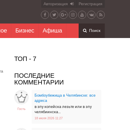
Авторизация
Регистрация
ное
Бизнес
Афиша
Поиск
ТОП - 7
та
ПОСЛЕДНИЕ
КОММЕНТАРИИ
Бомбоубежища в Челябинске: все
адреса
в зпу копейска лезьте или в зпу
Гость
челябиинска...
18 июля 2026 11:27