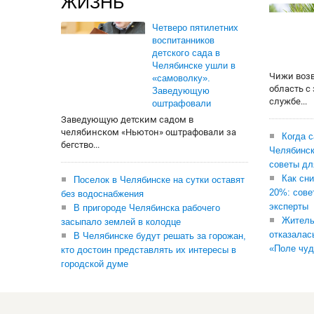
ЖИЗНЬ
Четверо пятилетних
воспитанников
детского сада в
Челябинске ушли в
Чижи воз
«самоволку».
область с
Заведующую
службе...
оштрафовали
Заведующую детским садом в
челябинском «Ньютон» оштрафовали за
Когда 
бегство...
Челябинск
советы дл
Как сни
Поселок в Челябинске на сутки оставят
20%: сове
без водоснабжения
эксперты
В пригороде Челябинска рабочего
Житель
засыпало землей в колодце
отказалас
В Челябинске будут решать за горожан,
«Поле чуд
кто достоин представлять их интересы в
городской думе