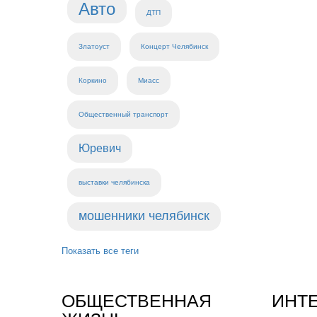
Авто
ДТП
Златоуст
Концерт Челябинск
Коркино
Миасс
Общественный транспорт
Юревич
выставки челябинска
мошенники челябинск
Показать все теги
ОБЩЕСТВЕННАЯ
ИНТ