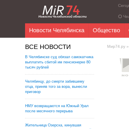
Сего
Че
Новости Челябинска
Общество
ВСЕ НОВОСТИ
Мир74.ру
»
В Челябинске суд обязал самокатчика
выплатить сбитой им пенсионерке 80
тысяч рублей
Челябинцу, до смерти забившему
отца, приняв того за вора, вынесли
приговор
НМУ возвращаются на Южный Урал
после месячного перерыва
Жительница Озерска, кинувшая