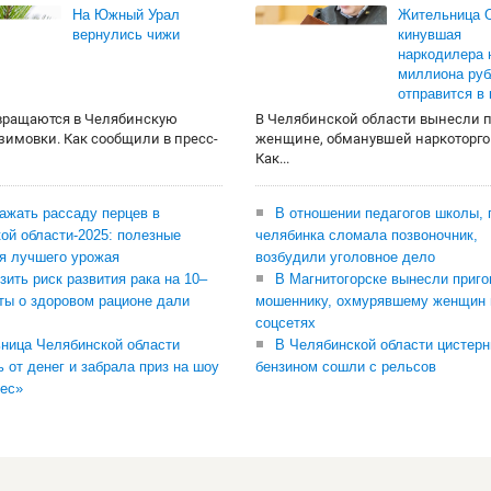
На Южный Урал
Жительница О
вернулись чижи
кинувшая
наркодилера 
миллиона руб
отправится в
вращаются в Челябинскую
В Челябинской области вынесли 
 зимовки. Как сообщили в пресс-
женщине, обманувшей наркоторго
Как...
сажать рассаду перцев в
В отношении педагогов школы, 
ой области-2025: полезные
челябинка сломала позвоночник,
я лучшего урожая
возбудили уголовное дело
зить риск развития рака на 10–
В Магнитогорске вынесли приго
ты о здоровом рационе дали
мошеннику, охмурявшему женщин 
соцсетях
ница Челябинской области
В Челябинской области цистерн
ь от денег и забрала приз на шоу
бензином сошли с рельсов
ес»