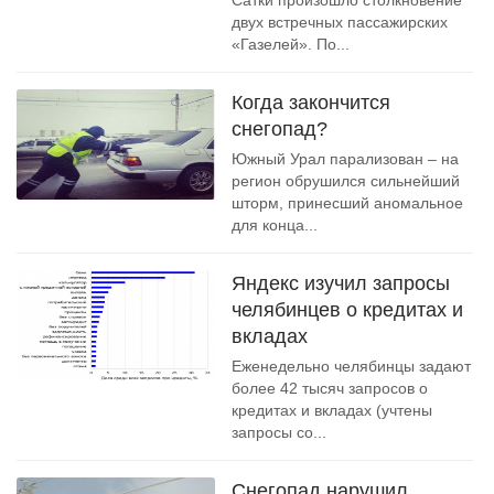
Сатки произошло столкновение
двух встречных пассажирских
«Газелей». По...
Когда закончится
снегопад?
Южный Урал парализован – на
регион обрушился сильнейший
шторм, принесший аномальное
для конца...
Яндекс изучил запросы
челябинцев о кредитах и
вкладах
Еженедельно челябинцы задают
более 42 тысяч запросов о
кредитах и вкладах (учтены
запросы со...
Снегопад нарушил