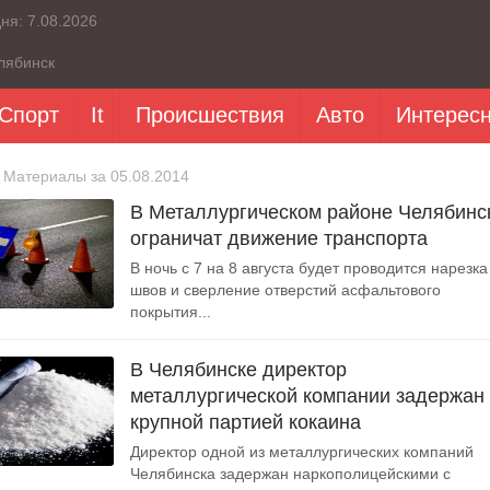
дня:
7.08.2026
лябинск
Спорт
It
Происшествия
Авто
Интерес
 Материалы за 05.08.2014
В Металлургическом районе Челябинс
ограничат движение транспорта
В ночь с 7 на 8 августа будет проводится нарезка
швов и сверление отверстий асфальтового
покрытия...
В Челябинске директор
металлургической компании задержан 
крупной партией кокаина
Директор одной из металлургических компаний
Челябинска задержан наркополицейскими с