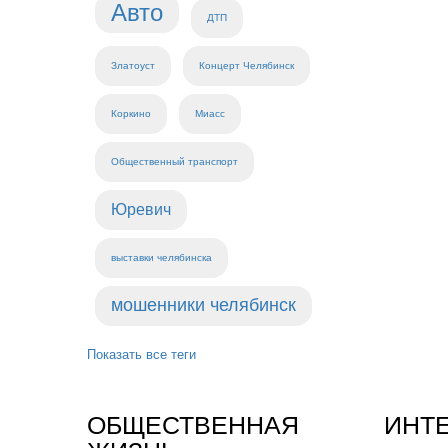
Авто
ДТП
Златоуст
Концерт Челябинск
Коркино
Миасс
Общественный транспорт
Юревич
выставки челябинска
мошенники челябинск
Показать все теги
ОБЩЕСТВЕННАЯ
ИНТ