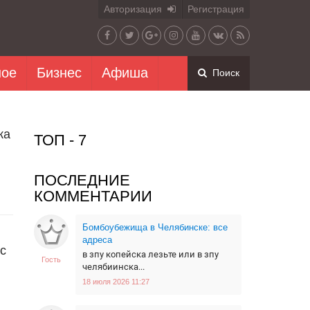
Авторизация
Регистрация
ное
Бизнес
Афиша
Поиск
ка
ТОП - 7
ПОСЛЕДНИЕ
КОММЕНТАРИИ
Бомбоубежища в Челябинске: все
адреса
с
в зпу копейска лезьте или в зпу
Гость
челябиинска...
18 июля 2026 11:27