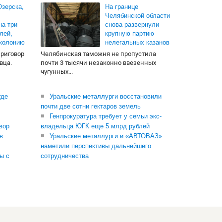
зерска,
На границе
Челябинской области
на три
снова развернули
лей,
крупную партию
 колонию
нелегальных казанов
приговор
Челябинская таможня не пропустила
вца.
почти 3 тысячи незаконно ввезенных
чугунных...
где
Уральские металлурги восстановили
почти две сотни гектаров земель
Генпрокуратура требует у семьи экс-
вор
владельца ЮГК еще 5 млрд рублей
в
Уральские металлурги и «АВТОВАЗ»
наметили перспективы дальнейшего
ы с
сотрудничества