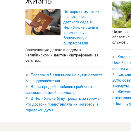
ЖИЗНЬ
Четверо пятилетних
воспитанников
детского сада в
Челябинске ушли в
Чижи воз
«самоволку».
область с
Заведующую
службе...
оштрафовали
Заведующую детским садом в
челябинском «Ньютон» оштрафовали за
Когда 
бегство...
Челябинск
советы дл
Как сни
Поселок в Челябинске на сутки оставят
20%: сове
без водоснабжения
эксперты
В пригороде Челябинска рабочего
Житель
засыпало землей в колодце
отказалас
В Челябинске будут решать за горожан,
«Поле чуд
кто достоин представлять их интересы в
городской думе