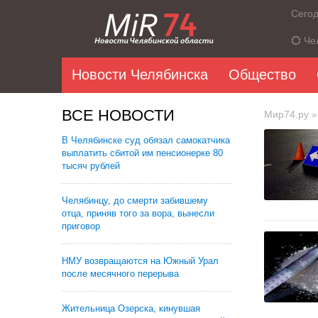
Сего
Че
Новости Челябинска
Общество
ВСЕ НОВОСТИ
Мир74.ру
»
В Челябинске суд обязал самокатчика
выплатить сбитой им пенсионерке 80
тысяч рублей
Челябинцу, до смерти забившему
отца, приняв того за вора, вынесли
приговор
НМУ возвращаются на Южный Урал
после месячного перерыва
Жительница Озерска, кинувшая