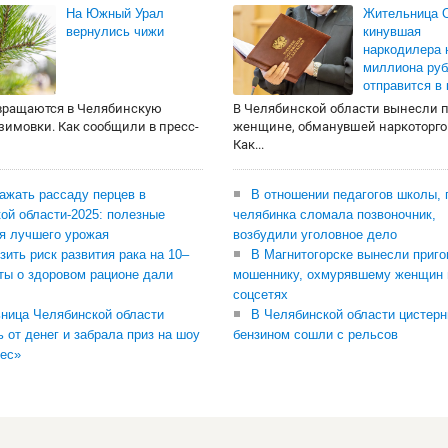
На Южный Урал
Жительница О
вернулись чижи
кинувшая
наркодилера 
миллиона руб
отправится в
вращаются в Челябинскую
В Челябинской области вынесли 
 зимовки. Как сообщили в пресс-
женщине, обманувшей наркоторго
Как...
сажать рассаду перцев в
В отношении педагогов школы, 
ой области-2025: полезные
челябинка сломала позвоночник,
я лучшего урожая
возбудили уголовное дело
зить риск развития рака на 10–
В Магнитогорске вынесли приго
ты о здоровом рационе дали
мошеннику, охмурявшему женщин 
соцсетях
ница Челябинской области
В Челябинской области цистерн
ь от денег и забрала приз на шоу
бензином сошли с рельсов
ес»