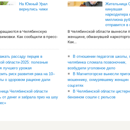
На Южный Урал
Жительница О
вернулись чижи
кинувшая
наркодилера 
миллиона руб
отправится в
вращаются в Челябинскую
В Челябинской области вынесли 
 зимовки. Как сообщили в пресс-
женщине, обманувшей наркоторго
Как...
сажать рассаду перцев в
В отношении педагогов школы, 
ой области-2025: полезные
челябинка сломала позвоночник,
я лучшего урожая
возбудили уголовное дело
зить риск развития рака на 10–
В Магнитогорске вынесли приго
ты о здоровом рационе дали
мошеннику, охмурявшему женщин 
соцсетях
ница Челябинской области
В Челябинской области цистерн
ь от денег и забрала приз на шоу
бензином сошли с рельсов
ес»