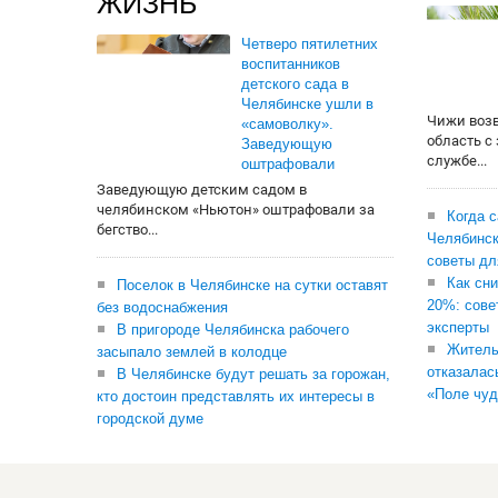
ЖИЗНЬ
Четверо пятилетних
воспитанников
детского сада в
Челябинске ушли в
Чижи воз
«самоволку».
область с
Заведующую
службе...
оштрафовали
Заведующую детским садом в
челябинском «Ньютон» оштрафовали за
Когда 
бегство...
Челябинск
советы дл
Как сни
Поселок в Челябинске на сутки оставят
20%: сове
без водоснабжения
эксперты
В пригороде Челябинска рабочего
Житель
засыпало землей в колодце
отказалас
В Челябинске будут решать за горожан,
«Поле чуд
кто достоин представлять их интересы в
городской думе