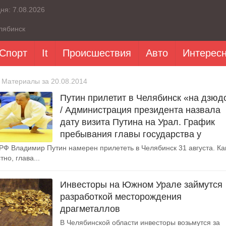
дня:
7.08.2026
лябинск
Спорт
It
Происшествия
Авто
Интерес
 Материалы за 20.08.2014
Путин прилетит в Челябинск «на дзюд
/ Администрация президента назвала
дату визита Путина на Урал. График
пребывания главы государства у
РФ Владимир Путин намерен прилететь в Челябинск 31 августа. Ка
тно, глава...
Инвесторы на Южном Урале займутся
разработкой месторождения
драгметаллов
В Челябинской области инвесторы возьмутся за