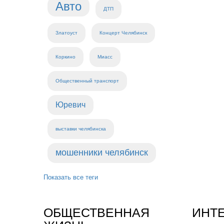
Авто
ДТП
Златоуст
Концерт Челябинск
Коркино
Миасс
Общественный транспорт
Юревич
выставки челябинска
мошенники челябинск
Показать все теги
ОБЩЕСТВЕННАЯ
ИНТ