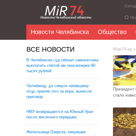
Сего
Че
Новости Челябинска
Общество
ВСЕ НОВОСТИ
Мир74.ру
»
В Челябинске суд обязал самокатчика
выплатить сбитой им пенсионерке 80
тысяч рублей
Челябинцу, до смерти забившему
Президент 
отца, приняв того за вора, вынесли
стало извес
приговор
НМУ возвращаются на Южный Урал
после месячного перерыва
Жительница Озерска, кинувшая