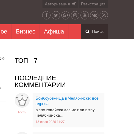
Авторизация
Регистрация
ное
Бизнес
Афиша
Поиск
о»
ТОП - 7
ПОСЛЕДНИЕ
КОММЕНТАРИИ
к
Бомбоубежища в Челябинске: все
адреса
в зпу копейска лезьте или в зпу
Гость
челябиинска...
18 июля 2026 11:27