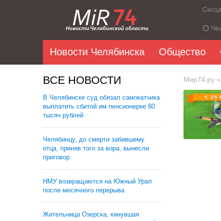
Сего
Че
Новости Челябинска
Общество
ВСЕ НОВОСТИ
Мир74.ру
»
В Челябинске суд обязал самокатчика
выплатить сбитой им пенсионерке 80
тысяч рублей
Челябинцу, до смерти забившему
отца, приняв того за вора, вынесли
приговор
НМУ возвращаются на Южный Урал
после месячного перерыва
Жительница Озерска, кинувшая