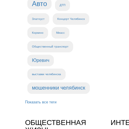
Авто
ДТП
Златоуст
Концерт Челябинск
Коркино
Миасс
Общественный транспорт
Юревич
выставки челябинска
мошенники челябинск
Показать все теги
ОБЩЕСТВЕННАЯ
ИНТ