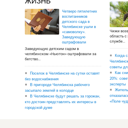
ЖИЗНЬ
Четверо пятилетних
воспитанников
детского сада в
Челябинске ушли в
Чижи воз
«самоволку».
область с
Заведующую
службе...
оштрафовали
Заведующую детским садом в
челябинском «Ньютон» оштрафовали за
Когда 
бегство...
Челябинск
советы дл
Как сни
Поселок в Челябинске на сутки оставят
20%: сове
без водоснабжения
эксперты
В пригороде Челябинска рабочего
Житель
засыпало землей в колодце
отказалас
В Челябинске будут решать за горожан,
«Поле чуд
кто достоин представлять их интересы в
городской думе