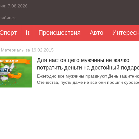
дня:
7.08.2026
лябинск
Спорт
It
Происшествия
Авто
Интерес
 Материалы за 19.02.2015
Для настоящего мужчины не жалко
потратить деньги на достойный подаро
Ежегодно все мужчины празднуют День защитник
Отечества, пусть даже не все они прошли суровое