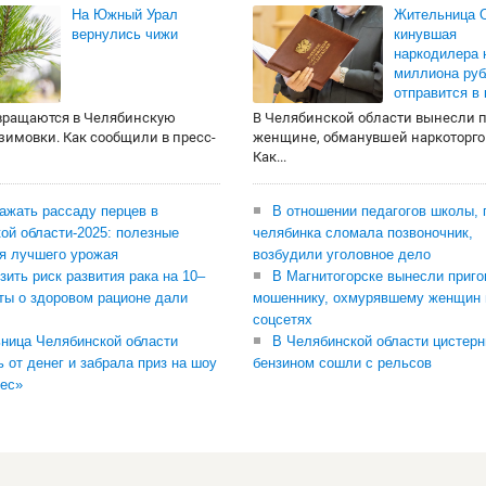
На Южный Урал
Жительница О
вернулись чижи
кинувшая
наркодилера 
миллиона руб
отправится в
вращаются в Челябинскую
В Челябинской области вынесли 
 зимовки. Как сообщили в пресс-
женщине, обманувшей наркоторго
Как...
сажать рассаду перцев в
В отношении педагогов школы, 
ой области-2025: полезные
челябинка сломала позвоночник,
я лучшего урожая
возбудили уголовное дело
зить риск развития рака на 10–
В Магнитогорске вынесли приго
ты о здоровом рационе дали
мошеннику, охмурявшему женщин 
соцсетях
ница Челябинской области
В Челябинской области цистерн
ь от денег и забрала приз на шоу
бензином сошли с рельсов
ес»