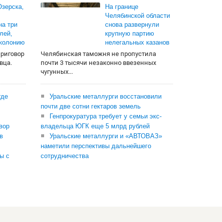
зерска,
На границе
Челябинской области
на три
снова развернули
лей,
крупную партию
 колонию
нелегальных казанов
приговор
Челябинская таможня не пропустила
вца.
почти 3 тысячи незаконно ввезенных
чугунных...
где
Уральские металлурги восстановили
почти две сотни гектаров земель
Генпрокуратура требует у семьи экс-
вор
владельца ЮГК еще 5 млрд рублей
в
Уральские металлурги и «АВТОВАЗ»
наметили перспективы дальнейшего
ы с
сотрудничества