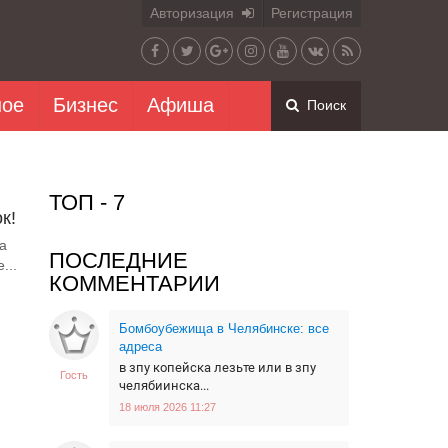
Авторизация
Регистрация
ное
Бизнес
Афиша
Поиск
ТОП - 7
к!
а
ПОСЛЕДНИЕ
...
КОММЕНТАРИИ
Бомбоубежища в Челябинске: все
адреса
в зпу копейска лезьте или в зпу
Гость
челябиинска...
18 июля 2026 11:27