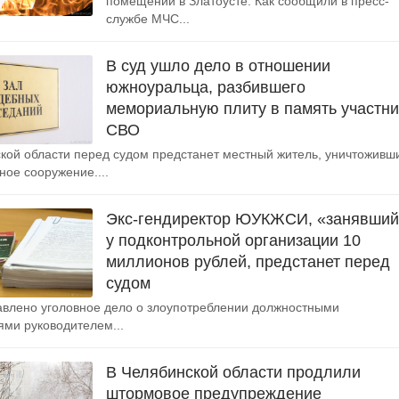
помещении в Златоусте. Как сообщили в пресс-
службе МЧС...
В суд ушло дело в отношении
южноуральца, разбившего
мемориальную плиту в память участни
СВО
кой области перед судом предстанет местный житель, уничтоживш
ое сооружение....
Экс-гендиректор ЮУКЖСИ, «занявши
у подконтрольной организации 10
миллионов рублей, предстанет перед
судом
авлено уголовное дело о злоупотреблении должностными
ми руководителем...
В Челябинской области продлили
штормовое предупреждение