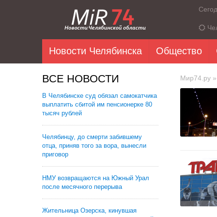
Сего
Че
Новости Челябинска
Общество
ВСЕ НОВОСТИ
Мир74.ру
»
В Челябинске суд обязал самокатчика
выплатить сбитой им пенсионерке 80
тысяч рублей
Челябинцу, до смерти забившему
отца, приняв того за вора, вынесли
приговор
НМУ возвращаются на Южный Урал
после месячного перерыва
Жительница Озерска, кинувшая