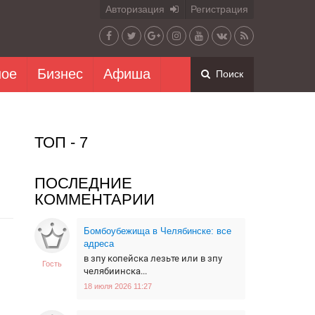
Авторизация
Регистрация
ное
Бизнес
Афиша
Поиск
ТОП - 7
ПОСЛЕДНИЕ
КОММЕНТАРИИ
Бомбоубежища в Челябинске: все
адреса
в зпу копейска лезьте или в зпу
Гость
челябиинска...
18 июля 2026 11:27