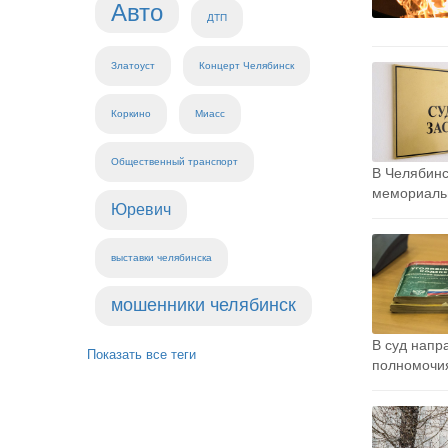
Авто
ДТП
Златоуст
Концерт Челябинск
Коркино
Миасс
Общественный транспорт
В Челябинс
мемориальн
Юревич
выставки челябинска
мошенники челябинск
В суд напр
Показать все теги
полномочия