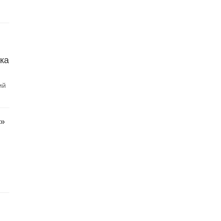
ка
ий
й»