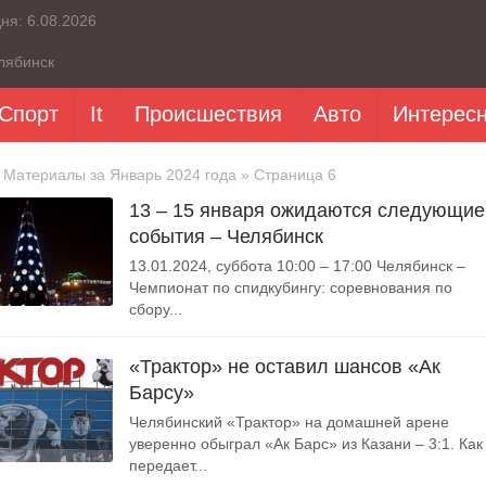
дня:
6.08.2026
лябинск
Спорт
It
Происшествия
Авто
Интерес
 Материалы за Январь 2024 года » Страница 6
13 – 15 января ожидаются следующие
события – Челябинск
13.01.2024, суббота 10:00 – 17:00 Челябинск –
Чемпионат по спидкубингу: соревнования по
сбору...
«Трактор» не оставил шансов «Ак
Барсу»
Челябинский «Трактор» на домашней арене
уверенно обыграл «Ак Барс» из Казани – 3:1. Как
передает...