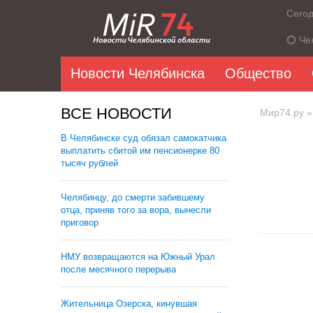
Сего
Че
Новости Челябинска
Общество
ВСЕ НОВОСТИ
Мир74.ру
»
В Челябинске суд обязал самокатчика
выплатить сбитой им пенсионерке 80
тысяч рублей
Челябинцу, до смерти забившему
отца, приняв того за вора, вынесли
приговор
НМУ возвращаются на Южный Урал
после месячного перерыва
Жительница Озерска, кинувшая