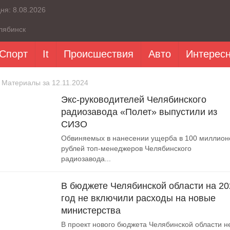
дня:
8.08.2026
лябинск
Спорт
It
Происшествия
Авто
Интерес
 Материалы за 12.11.2024
Экс-руководителей Челябинского
радиозавода «Полет» выпустили из
СИЗО
Обвиняемых в нанесении ущерба в 100 миллион
рублей топ-менеджеров Челябинского
радиозавода...
В бюджете Челябинской области на 20
год не включили расходы на новые
министерства
В проект нового бюджета Челябинской области н