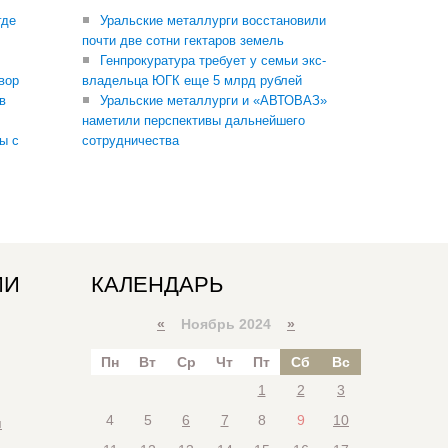
где
Уральские металлурги восстановили
почти две сотни гектаров земель
Генпрокуратура требует у семьи экс-
вор
владельца ЮГК еще 5 млрд рублей
в
Уральские металлурги и «АВТОВАЗ»
наметили перспективы дальнейшего
ы с
сотрудничества
ИИ
КАЛЕНДАРЬ
«
Ноябрь 2024
»
Пн
Вт
Ср
Чт
Пт
Сб
Вс
1
2
3
4
5
6
7
8
9
10
я