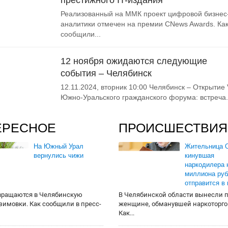
престижного IT-издания
Реализованный на ММК проект цифровой бизнес
аналитики отмечен на премии CNews Awards. Ка
сообщили...
12 ноября ожидаются следующие
события – Челябинск
12.11.2024, вторник 10:00 Челябинск – Открытие 
Южно-Уральского гражданского форума: встреча.
ЕРЕСНОЕ
ПРОИСШЕСТВИЯ
На Южный Урал
Жительница О
вернулись чижи
кинувшая
наркодилера 
миллиона руб
отправится в
вращаются в Челябинскую
В Челябинской области вынесли 
 зимовки. Как сообщили в пресс-
женщине, обманувшей наркоторго
Как...