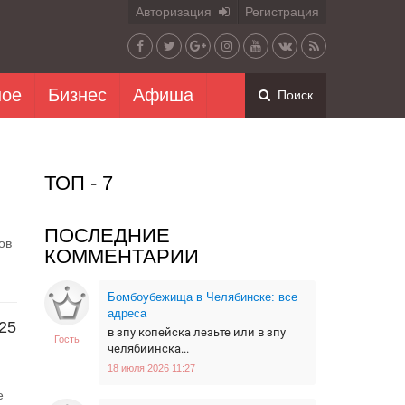
Авторизация
Регистрация
ное
Бизнес
Афиша
Поиск
ТОП - 7
ПОСЛЕДНИЕ
ов
КОММЕНТАРИИ
Бомбоубежища в Челябинске: все
адреса
25
в зпу копейска лезьте или в зпу
Гость
челябиинска...
18 июля 2026 11:27
е