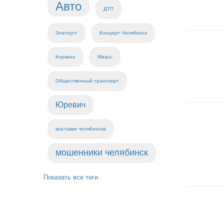
Авто
ДТП
Златоуст
Концерт Челябинск
Коркино
Миасс
Общественный транспорт
Юревич
выставки челябинска
мошенники челябинск
Показать все теги