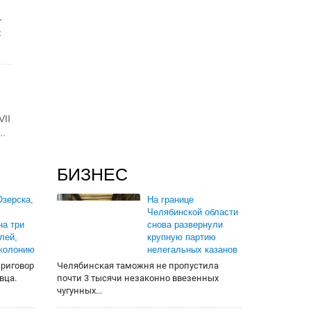
-
к
VII
..
БИЗНЕС
зерска,
На границе
Челябинской области
на три
снова развернули
лей,
крупную партию
 колонию
нелегальных казанов
приговор
Челябинская таможня не пропустила
вца.
почти 3 тысячи незаконно ввезенных
чугунных...