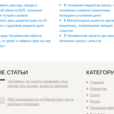
сажать рассаду перцев в
В отношении педагогов школы, 
ой области-2025: полезные
челябинка сломала позвоночник,
я лучшего урожая
возбудили уголовное дело
зить риск развития рака на 10–
В Магнитогорске вынесли приго
ты о здоровом рационе дали
мошеннику, охмурявшему женщин 
соцсетях
ница Челябинской области
В Челябинской области цистерн
ь от денег и забрала приз на шоу
бензином сошли с рельсов
ес»
Е СТАТЬИ
КАТЕГОР
Челябинцу, до смерти забившему отца,
Главная
приняв того за вора, вынесли приговор
Общество
Спорт
НМУ возвращаются на Южный Урал после
Наука
месячного перерыва
Происшестви