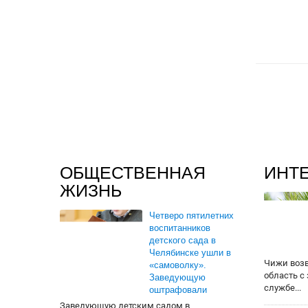
ОБЩЕСТВЕННАЯ
ИНТ
ЖИЗНЬ
Четверо пятилетних
воспитанников
детского сада в
Челябинске ушли в
Чижи воз
«самоволку».
область с
Заведующую
службе...
оштрафовали
Заведующую детским садом в