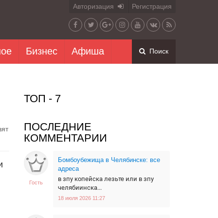
Авторизация
Регистрация
ное
Бизнес
Афиша
Поиск
ТОП - 7
ПОСЛЕДНИЕ
вят
КОММЕНТАРИИ
Бомбоубежища в Челябинске: все
и
адреса
в зпу копейска лезьте или в зпу
Гость
челябиинска...
18 июля 2026 11:27