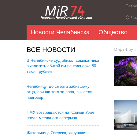
Сего
Че
Новости Челябинска
Общество
ВСЕ НОВОСТИ
Мир74.ру
»
В Челябинске суд обязал самокатчика
выплатить сбитой им пенсионерке 80
тысяч рублей
Челябинцу, до смерти забившему
отца, приняв того за вора, вынесли
приговор
НМУ возвращаются на Южный Урал
после месячного перерыва
Жительница Озерска, кинувшая