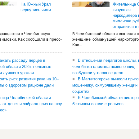
На Южный Урал
Жительница О
вернулись чижи
кинувшая
наркодилера 
миллиона руб
отправится в
вращаются в Челябинскую
В Челябинской области вынесли 
 зимовки. Как сообщили в пресс-
женщине, обманувшей наркоторго
Как...
сажать рассаду перцев в
В отношении педагогов школы, 
ой области-2025: полезные
челябинка сломала позвоночник,
я лучшего урожая
возбудили уголовное дело
зить риск развития рака на 10–
В Магнитогорске вынесли приго
ты о здоровом рационе дали
мошеннику, охмурявшему женщин 
соцсетях
ница Челябинской области
В Челябинской области цистерн
ь от денег и забрала приз на шоу
бензином сошли с рельсов
ес»