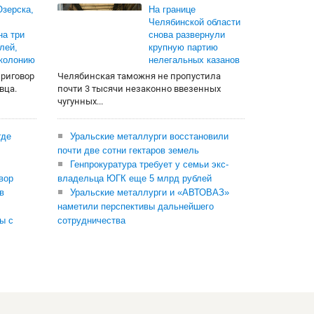
зерска,
На границе
Челябинской области
на три
снова развернули
лей,
крупную партию
 колонию
нелегальных казанов
приговор
Челябинская таможня не пропустила
вца.
почти 3 тысячи незаконно ввезенных
чугунных...
где
Уральские металлурги восстановили
почти две сотни гектаров земель
Генпрокуратура требует у семьи экс-
вор
владельца ЮГК еще 5 млрд рублей
в
Уральские металлурги и «АВТОВАЗ»
наметили перспективы дальнейшего
ы с
сотрудничества