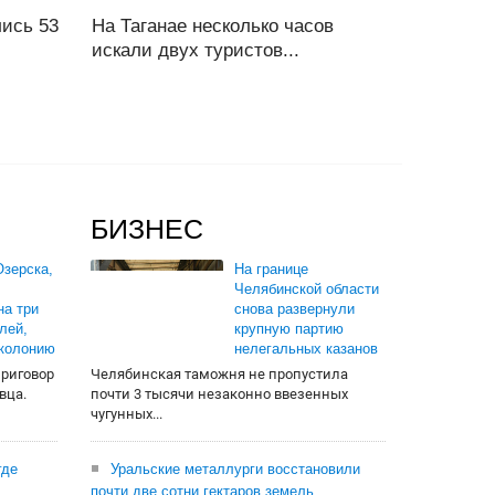
ись 53
На Таганае несколько часов
искали двух туристов...
БИЗНЕС
зерска,
На границе
Челябинской области
на три
снова развернули
лей,
крупную партию
 колонию
нелегальных казанов
приговор
Челябинская таможня не пропустила
вца.
почти 3 тысячи незаконно ввезенных
чугунных...
где
Уральские металлурги восстановили
почти две сотни гектаров земель