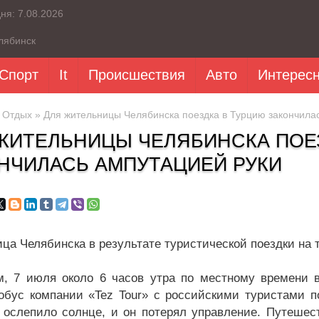
дня:
7.08.2026
лябинск
Спорт
It
Происшествия
Авто
Интерес
»
Отдых
» Для жительницы Челябинска поездка в Турцию закончила
ЖИТЕЛЬНИЦЫ ЧЕЛЯБИНСКА ПОЕ
НЧИЛАСЬ АМПУТАЦИЕЙ РУКИ
ца Челябинска в результате туристической поездки на 
, 7 июля около 6 часов утра по местному времени в
обус компании «Tez Tour» с российскими туристами п
 ослепило солнце, и он потерял управление. Путеше