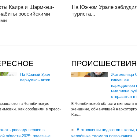
рты Каира и Шарм-эш-
На Южном Урале заблудил
набиты российскими
туриста...
ми...
ЕРЕСНОЕ
ПРОИСШЕСТВИЯ
На Южный Урал
Жительница О
вернулись чижи
кинувшая
наркодилера 
миллиона руб
отправится в
вращаются в Челябинскую
В Челябинской области вынесли 
 зимовки. Как сообщили в пресс-
женщине, обманувшей наркоторго
Как...
сажать рассаду перцев в
В отношении педагогов школы, 
ой области-2025: полезные
челябинка сломала позвоночник,