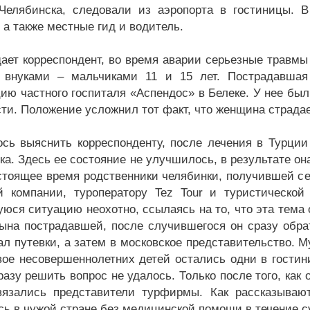
Челябинска, следовали из аэропорта в гостиницы. В
 а также местные гид и водитель.
дает корреспондент, во время аварии серьезные травм
с внуками – мальчиками 11 и 15 лет. Пострадавша
ию частного госпиталя «Аспендос» в Белеке. У нее был
сти. Положение усложнил тот факт, что женщина страда
ось выяснить корреспонденту, после лечения в Турци
ка. Здесь ее состояние не улучшилось, в результате о
астоящее время родственники челябинки, получившей сер
й компании, туроператору Tez Tour и туристическо
юся ситуацию неохотно, ссылаясь на то, что эта тема 
ына пострадавшей, после случившегося он сразу обрат
ал путевки, а затем в московское представительство. 
двое несовершеннолетних детей остались одни в гостин
разу решить вопрос не удалось. Только после того, как
вязались представители турфирмы. Как рассказыва
сь в чужой стране без медицинской помощи в течение с