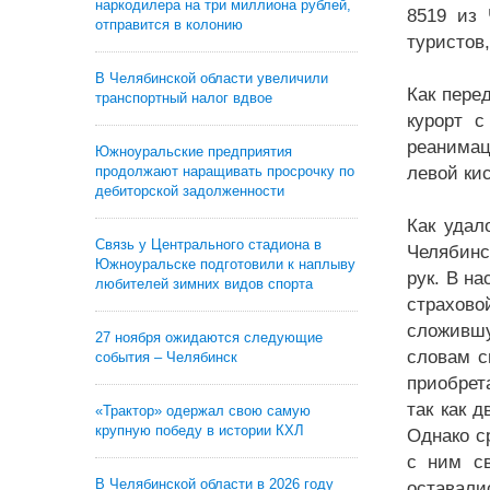
наркодилера на три миллиона рублей,
8519 из 
отправится в колонию
туристов,
В Челябинской области увеличили
Как пере
транспортный налог вдвое
курорт 
реанимац
Южноуральские предприятия
продолжают наращивать просрочку по
левой ки
дебиторской задолженности
Как удал
Связь у Центрального стадиона в
Челябинс
Южноуральске подготовили к наплыву
рук. В н
любителей зимних видов спорта
страхово
сложившу
27 ноября ожидаются следующие
словам с
события – Челябинск
приобрет
так как 
«Трактор» одержал свою самую
крупную победу в истории КХЛ
Однако с
с ним с
В Челябинской области в 2026 году
оставали