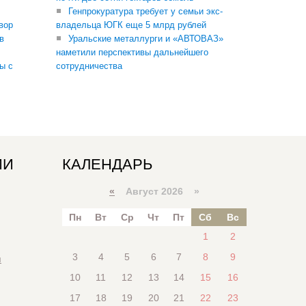
Генпрокуратура требует у семьи экс-
вор
владельца ЮГК еще 5 млрд рублей
в
Уральские металлурги и «АВТОВАЗ»
наметили перспективы дальнейшего
ы с
сотрудничества
ИИ
КАЛЕНДАРЬ
«
Август 2026 »
Пн
Вт
Ср
Чт
Пт
Сб
Вс
1
2
3
4
5
6
7
8
9
я
10
11
12
13
14
15
16
17
18
19
20
21
22
23