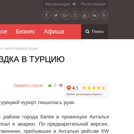
Авторизация
Регистрация
ное
Бизнес
Афиша
Поиск
сь ампутацией руки
ЗДКА В ТУРЦИЮ
Оцените статью:
0
турецкий курорт лишилась руки.
 районе города Белек в провинции Анталья
опал в аварию. По предварительной версии,
ственники, прибывшие в Анталью рейсом XW