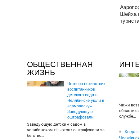
Аэропо
Шейха 
туриста
ОБЩЕСТВЕННАЯ
ИНТ
ЖИЗНЬ
Четверо пятилетних
воспитанников
детского сада в
Челябинске ушли в
Чижи воз
«самоволку».
область с
Заведующую
службе...
оштрафовали
Заведующую детским садом в
челябинском «Ньютон» оштрафовали за
Когда 
бегство...
Челябинск