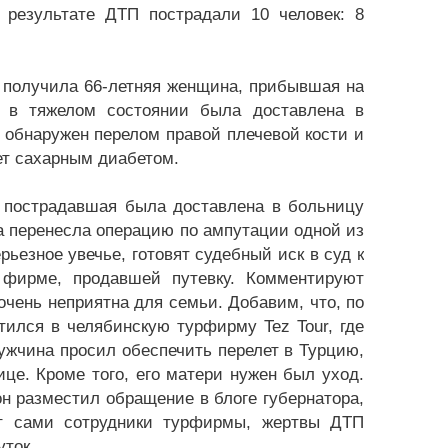
 результате ДТП пострадали 10 человек: 8
ы получила 66-летняя женщина, прибывшая на
я в тяжелом состоянии была доставлена в
 обнаружен перелом правой плечевой кости и
ет сахарным диабетом.
и пострадавшая была доставлена в больницу
на перенесла операцию по ампутации одной из
ьезное увечье, готовят судебный иск в суд к
й фирме, продавшей путевку. Комментируют
очень неприятна для семьи. Добавим, что, по
ился в челябинскую турфирму Tez Tour, где
Мужчина просил обеспечить перелет в Турцию,
ице. Кроме того, его матери нужен был уход.
 он разместил обращение в блоге губернатора,
ют сами сотрудники турфирмы, жертвы ДТП
уток.