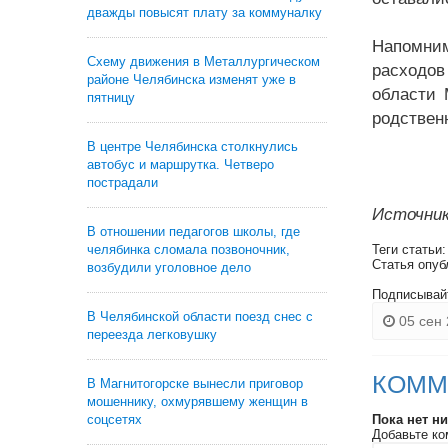
дважды повысят плату за коммуналку
Напомним
Схему движения в Металлургическом
расходов
районе Челябинска изменят уже в
области 
пятницу
родствен
В центре Челябинска столкнулись
автобус и маршрутка. Четверо
пострадали
Источник
В отношении педагогов школы, где
челябинка сломала позвоночник,
Теги статьи
Статья опуб
возбудили уголовное дело
Подписывай
В Челябинской области поезд снес с
05 сен 
переезда легковушку
КОММ
В Магнитогорске вынесли приговор
мошеннику, охмурявшему женщин в
соцсетях
Пока нет н
Добавьте ко