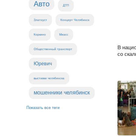
Авто
ДТП
Златоуст
Концерт Челябинск
Коркино
Миасс
В нацио
Общественный транспорт
со скал
Юревич
выставки челябинска
мошенники челябинск
Показать все теги