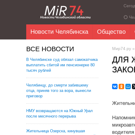
Сего
Че
Новости Челябинска
Общество
ВСЕ НОВОСТИ
Мир74.ру
ДЛЯ 
В Челябинске суд обязал самокатчика
выплатить сбитой им пенсионерке 80
ЗАКО
тысяч рублей
Челябинцу, до смерти забившему
отца, приняв того за вора, вынесли
приговор
Жительни
НМУ возвращаются на Южный Урал
после месячного перерыва
Напомним
микроавт
Жительница Озерска, кинувшая
водителя