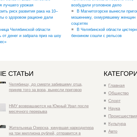
я лучшего урожая
возбудили уголовное дело
зить риск развития рака на 10–
В Магнитогорске вынесли приго
ты о здоровом рационе дали
мошеннику, охмурявшему женщин 
соцсетях
ница Челябинской области
В Челябинской области цистерн
ь от денег и забрала приз на шоу
бензином сошли с рельсов
ес»
Е СТАТЬИ
КАТЕГОР
Челябинцу, до смерти забившему отца,
Главная
приняв того за вора, вынесли приговор
Общество
Спорт
НМУ возвращаются на Южный Урал после
Наука
месячного перерыва
Происшестви
Культура
Жительница Озерска, кинувшая наркодилера
Авто
на три миллиона рублей, отправится в