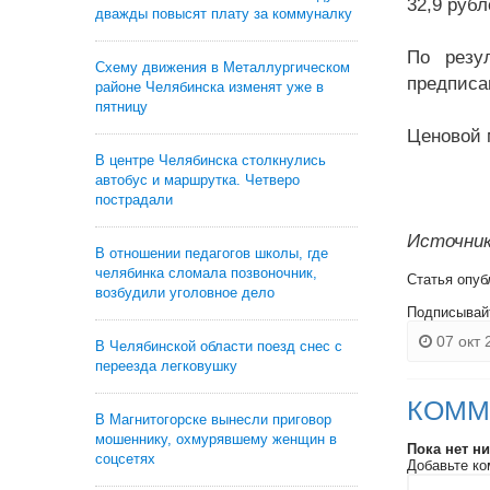
32,9 рубл
дважды повысят плату за коммуналку
По резу
Схему движения в Металлургическом
предписа
районе Челябинска изменят уже в
пятницу
Ценовой 
В центре Челябинска столкнулись
автобус и маршрутка. Четверо
пострадали
Источник
В отношении педагогов школы, где
челябинка сломала позвоночник,
Статья опуб
возбудили уголовное дело
Подписывай
07 окт 
В Челябинской области поезд снес с
переезда легковушку
КОММ
В Магнитогорске вынесли приговор
мошеннику, охмурявшему женщин в
Пока нет н
соцсетях
Добавьте ко