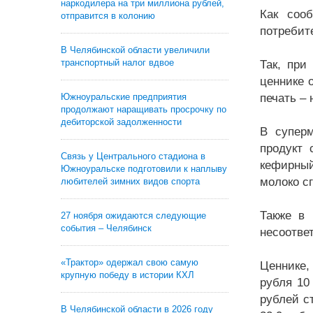
наркодилера на три миллиона рублей,
Как соо
отправится в колонию
потребит
В Челябинской области увеличили
транспортный налог вдвое
Так, при
ценнике 
Южноуральские предприятия
печать – 
продолжают наращивать просрочку по
дебиторской задолженности
В суперм
продукт 
Связь у Центрального стадиона в
кефирный
Южноуральске подготовили к наплыву
молоко с
любителей зимних видов спорта
Также в 
27 ноября ожидаются следующие
события – Челябинск
несоотве
«Трактор» одержал свою самую
Ценнике,
крупную победу в истории КХЛ
рубля 10
рублей с
В Челябинской области в 2026 году