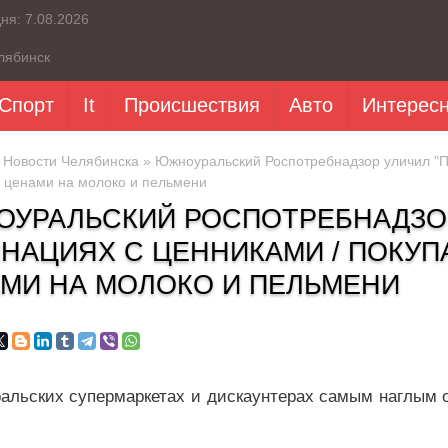
дня:
7.08.2026
лябинск
Спорт
It
Происшествия
Авто
Интерес
»
Новости Челябинска
» Южноуральский Роспотребнадзор уличил "Пя
 ценами на молоко и пельмени
УРАЛЬСКИЙ РОСПОТРЕБНАДЗОР 
НАЦИЯХ С ЦЕННИКАМИ / ПОКУП
МИ НА МОЛОКО И ПЕЛЬМЕНИ
альских супермаркетах и дискаунтерах самым наглым
.