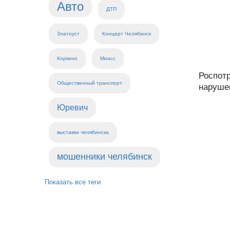
Авто
ДТП
Златоуст
Концерт Челябинск
Коркино
Миасс
Роспот
Общественный транспорт
нарушен
Юревич
выставки челябинска
мошенники челябинск
Показать все теги