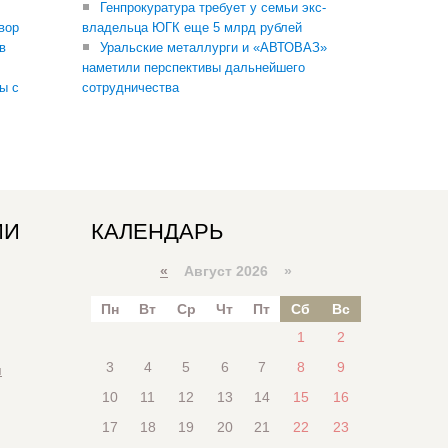
Генпрокуратура требует у семьи экс-
вор
владельца ЮГК еще 5 млрд рублей
в
Уральские металлурги и «АВТОВАЗ»
наметили перспективы дальнейшего
ы с
сотрудничества
ИИ
КАЛЕНДАРЬ
«
Август 2026 »
Пн
Вт
Ср
Чт
Пт
Сб
Вс
1
2
3
4
5
6
7
8
9
я
10
11
12
13
14
15
16
17
18
19
20
21
22
23