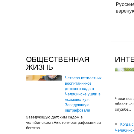
Русски
вареную
ОБЩЕСТВЕННАЯ
ИНТ
ЖИЗНЬ
Четверо пятилетних
воспитанников
детского сада в
Челябинске ушли в
Чижи воз
«самоволку».
область с
Заведующую
службе...
оштрафовали
Заведующую детским садом в
челябинском «Ньютон» оштрафовали за
Когда 
бегство...
Челябинск