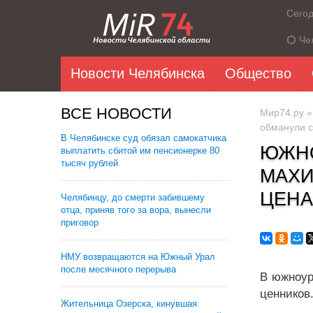
Сего
Че
Новости Челябинска
Общество
ВСЕ НОВОСТИ
Мир74.ру
обманули с
В Челябинске суд обязал самокатчика
ЮЖНО
выплатить сбитой им пенсионерке 80
тысяч рублей
МАХИ
ЦЕНА
Челябинцу, до смерти забившему
отца, приняв того за вора, вынесли
приговор
НМУ возвращаются на Южный Урал
после месячного перерыва
В южноур
ценников
Жительница Озерска, кинувшая