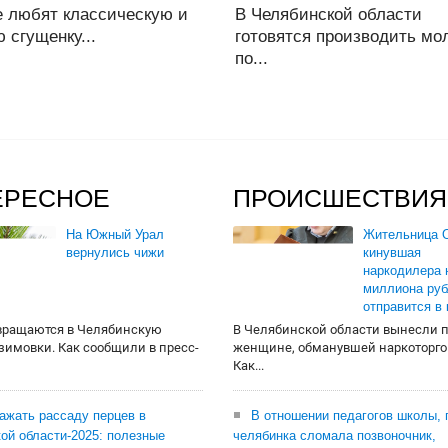
е любят классическую и
В Челябинской области
 сгущенку...
готовятся производить мо
по...
ЕРЕСНОЕ
ПРОИСШЕСТВИЯ
На Южный Урал
Жительница О
вернулись чижи
кинувшая
наркодилера 
миллиона руб
отправится в
вращаются в Челябинскую
В Челябинской области вынесли 
 зимовки. Как сообщили в пресс-
женщине, обманувшей наркоторго
Как...
сажать рассаду перцев в
В отношении педагогов школы, 
ой области-2025: полезные
челябинка сломала позвоночник,