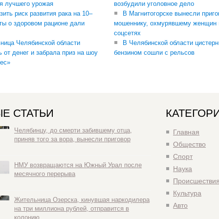
я лучшего урожая
возбудили уголовное дело
зить риск развития рака на 10–
В Магнитогорске вынесли приго
ты о здоровом рационе дали
мошеннику, охмурявшему женщин 
соцсетях
ница Челябинской области
В Челябинской области цистерн
ь от денег и забрала приз на шоу
бензином сошли с рельсов
ес»
Е СТАТЬИ
КАТЕГОР
Челябинцу, до смерти забившему отца,
Главная
приняв того за вора, вынесли приговор
Общество
Спорт
НМУ возвращаются на Южный Урал после
Наука
месячного перерыва
Происшестви
Культура
Жительница Озерска, кинувшая наркодилера
Авто
на три миллиона рублей, отправится в
колонию