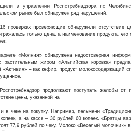
бщили в управлении Роспотребнадзора по Челябинс
ельском рынке был обнаружен ряд нарушений.
 16 проверках проверяющие обнаружили отсутствие ц
отражалась только цена, а наименование продукта, его
нет.
аркете «Молния» обнаружена недостоверная информ
с растительным жиром «Альпийская коровка» предлаг
 «Активия» – как кефир, продукт молокосодержащий сг
гущенное.
Роспотребнадзор продолжают поступать жалобы от п
тствие цены, указанной на
 и в чеке на покупку. Например, пельмени «Традицион
 копеек, а на кассе – 36 рублей 60 копеек. «Братцы в
тоят 77,9 рублей по чеку. Молоко «Веселый молочник» в