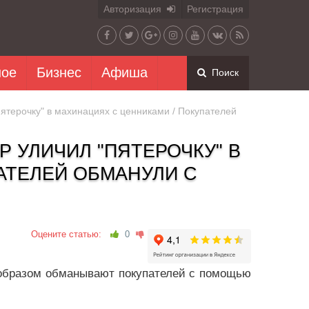
Авторизация
Регистрация
ное
Бизнес
Афиша
Поиск
терочку" в махинациях с ценниками / Покупателей
УЛИЧИЛ "ПЯТЕРОЧКУ" В
АТЕЛЕЙ ОБМАНУЛИ С
Оцените статью:
0
 образом обманывают покупателей с помощью