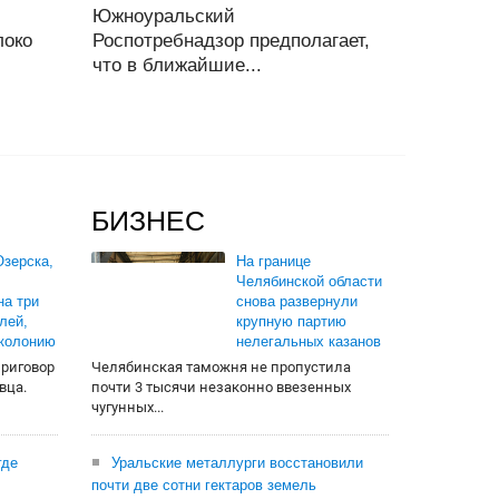
Южноуральский
локо
Роспотребнадзор предполагает,
что в ближайшие...
БИЗНЕС
зерска,
На границе
Челябинской области
на три
снова развернули
лей,
крупную партию
 колонию
нелегальных казанов
приговор
Челябинская таможня не пропустила
вца.
почти 3 тысячи незаконно ввезенных
чугунных...
где
Уральские металлурги восстановили
почти две сотни гектаров земель