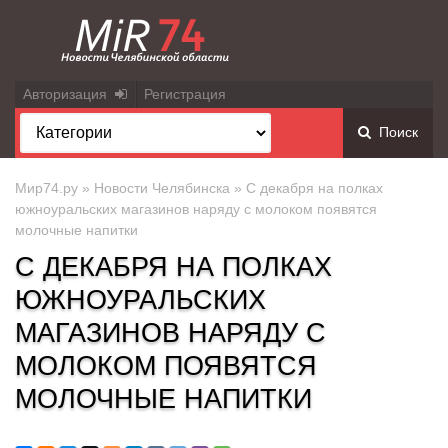
Авторизация
Регистрация
Поиск
Мир74.ру
»
Новости Челябинска
» С декабря на полках
южноуральских магазинов наряду с молоком появятся
молочные напитки
С ДЕКАБРЯ НА ПОЛКАХ
ЮЖНОУРАЛЬСКИХ
МАГАЗИНОВ НАРЯДУ С
МОЛОКОМ ПОЯВЯТСЯ
МОЛОЧНЫЕ НАПИТКИ