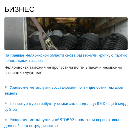
БИЗНЕС
На границе Челябинской области снова развернули крупную партию
нелегальных казанов
Челябинская таможня не пропустила почти 3 тысячи незаконно
ввезенных чугунных...
Уральские металлурги восстановили почти две сотни гектаров
земель
Генпрокуратура требует у семьи экс-владельца ЮГК еще 5 млрд
рублей
Уральские металлурги и «АВТОВАЗ» наметили перспективы
дальнейшего сотрудничества