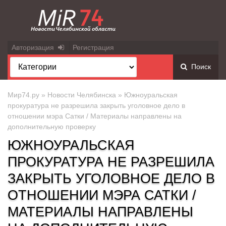
Авторизация
Регистрация
Поиск
Мир74.ру
»
Новости Челябинска
» Южноуральская
прокуратура не разрешила закрыть уголовное дело в
отношении мэра Сатки / Материалы направлены на
дополнительную проверку
ЮЖНОУРАЛЬСКАЯ
ПРОКУРАТУРА НЕ РАЗРЕШИЛА
ЗАКРЫТЬ УГОЛОВНОЕ ДЕЛО В
ОТНОШЕНИИ МЭРА САТКИ /
МАТЕРИАЛЫ НАПРАВЛЕНЫ