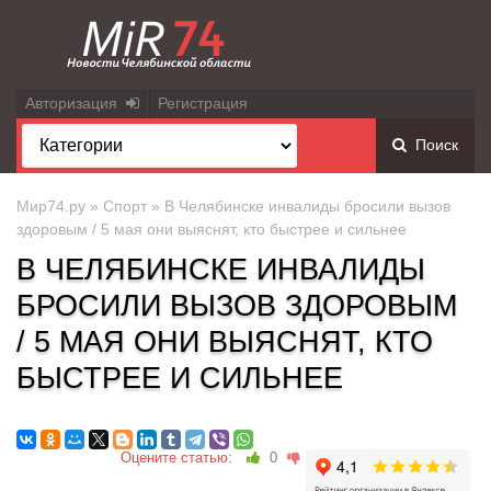
Авторизация
Регистрация
Поиск
Мир74.ру
»
Спорт
» В Челябинске инвалиды бросили вызов
здоровым / 5 мая они выяснят, кто быстрее и сильнее
В ЧЕЛЯБИНСКЕ ИНВАЛИДЫ
БРОСИЛИ ВЫЗОВ ЗДОРОВЫМ
/ 5 МАЯ ОНИ ВЫЯСНЯТ, КТО
БЫСТРЕЕ И СИЛЬНЕЕ
Оцените статью:
0