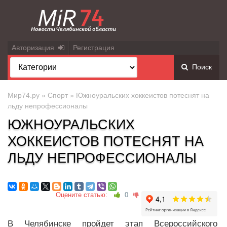
Авторизация
Регистрация
Поиск
Мир74.ру
»
Спорт
» Южноуральских хоккеистов потеснят на
льду непрофессионалы
ЮЖНОУРАЛЬСКИХ
ХОККЕИСТОВ ПОТЕСНЯТ НА
ЛЬДУ НЕПРОФЕССИОНАЛЫ
Оцените статью:
0
В Челябинске пройдет этап Всероссийского