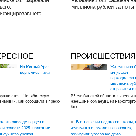
бинске оштрафовали
Челябинец оштрафован на
вого,
миллиона рублей за попытк
ифицировавшего...
ЕРЕСНОЕ
ПРОИСШЕСТВИЯ
На Южный Урал
Жительница О
вернулись чижи
кинувшая
наркодилера 
миллиона руб
отправится в
вращаются в Челябинскую
В Челябинской области вынесли 
 зимовки. Как сообщили в пресс-
женщине, обманувшей наркоторго
Как...
сажать рассаду перцев в
В отношении педагогов школы, 
ой области-2025: полезные
челябинка сломала позвоночник,
я лучшего урожая
возбудили уголовное дело