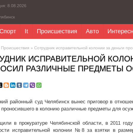
дня:
8.08.2026
лябинск
Спорт
It
Происшествия
Авто
Интерес
»
Происшествия
» Сотрудник исправительной колонии за деньги п
УДНИК ИСПРАВИТЕЛЬНОЙ КОЛОН
ОСИЛ РАЗЛИЧНЫЕ ПРЕДМЕТЫ 
кий районный суд Челябинск вынес приговор в отношен
и проносившего в колонию различные предметы для осу
щили в прокуратуре Челябинской области, в 2011 год
ости исправительной колонии №8 за взятки в разме