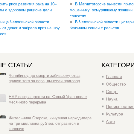
зить риск развития рака на 10–
В Магнитогорске вынесли приго
ты о здоровом рационе дали
мошеннику, охмурявшему женщин 
соцсетях
ница Челябинской области
В Челябинской области цистерн
ь от денег и забрала приз на шоу
бензином сошли с рельсов
ес»
Е СТАТЬИ
КАТЕГОР
Челябинцу, до смерти забившему отца,
Главная
приняв того за вора, вынесли приговор
Общество
Спорт
НМУ возвращаются на Южный Урал после
Наука
месячного перерыва
Происшестви
Культура
Жительница Озерска, кинувшая наркодилера
Авто
на три миллиона рублей, отправится в
колонию