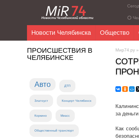
Сего
Че
Новости Челябинска
Общество
ПРОИСШЕСТВИЯ В
Мир74.ру
ЧЕЛЯБИНСКЕ
СОТР
ПРОН
Авто
ДТП
Златоуст
Концерт Челябинск
Калининс
за деньг
Коркино
Миасс
Как сооб
Общественный транспорт
безопасн