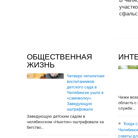
В Челя
участко
сфальс
ОБЩЕСТВЕННАЯ
ИНТ
ЖИЗНЬ
Четверо пятилетних
воспитанников
детского сада в
Челябинске ушли в
Чижи воз
«самоволку».
область с
Заведующую
службе...
оштрафовали
Заведующую детским садом в
челябинском «Ньютон» оштрафовали за
Когда 
бегство...
Челябинск
советы дл