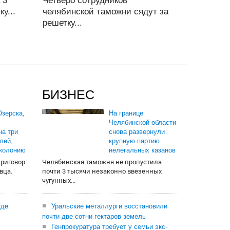
 3
Четверо сотрудников
у...
челябинской таможни сядут за
решетку...
БИЗНЕС
зерска,
На границе
Челябинской области
на три
снова развернули
лей,
крупную партию
 колонию
нелегальных казанов
приговор
Челябинская таможня не пропустила
вца.
почти 3 тысячи незаконно ввезенных
чугунных...
где
Уральские металлурги восстановили
почти две сотни гектаров земель
Генпрокуратура требует у семьи экс-