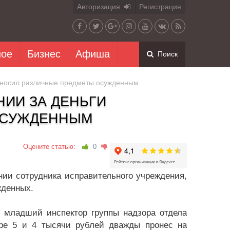
Авторизация
Регистрация
ное
Бизнес
Афиша
Поиск
роносил различные предметы осужденным
ИИ ЗА ДЕНЬГИ
ОСУЖДЕННЫМ
Оцените статью:
0
ии сотрудника исправительного учреждения,
жденных.
у младший инспектор группы надзора отдела
ре 5 и 4 тысячи рублей дважды пронес на