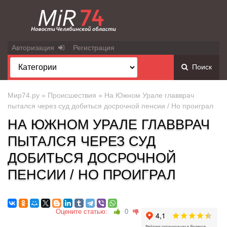
Авторизация
Регистрация
Поиск
Мир74.ру
»
Происшествия
» На Южном Урале главврач
пытался через суд добиться досрочной пенсии / Но проиграл
НА ЮЖНОМ УРАЛЕ ГЛАВВРАЧ
ПЫТАЛСЯ ЧЕРЕЗ СУД
ДОБИТЬСЯ ДОСРОЧНОЙ
ПЕНСИИ / НО ПРОИГРАЛ
Оцените статью:
0