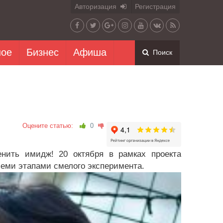
Авторизация
Регистрация
ное
Бизнес
Афиша
Поиск
Оцените статью:
0
нить имидж! 20 октября в рамках проекта
семи этапами смелого эксперимента.