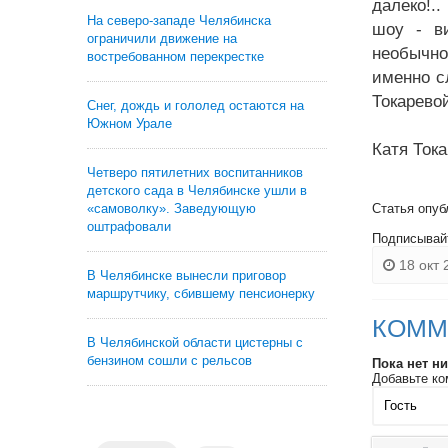
далеко!.
На северо-западе Челябинска
шоу - в
ограничили движение на
необычно
востребованном перекрестке
именно с
Токарево
Снег, дождь и гололед остаются на
Южном Урале
Катя Тока
Четверо пятилетних воспитанников
детского сада в Челябинске ушли в
Статья опуб
«самоволку». Заведующую
оштрафовали
Подписывай
18 окт 
В Челябинске вынесли приговор
маршрутчику, сбившему пенсионерку
КОММ
В Челябинской области цистерны с
бензином сошли с рельсов
Пока нет н
Добавьте ко