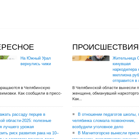
ЕРЕСНОЕ
ПРОИСШЕСТВИЯ
На Южный Урал
Жительница О
вернулись чижи
кинувшая
наркодилера 
миллиона руб
отправится в
вращаются в Челябинскую
В Челябинской области вынесли 
 зимовки. Как сообщили в пресс-
женщине, обманувшей наркоторго
Как...
сажать рассаду перцев в
В отношении педагогов школы, 
ой области-2025: полезные
челябинка сломала позвоночник,
я лучшего урожая
возбудили уголовное дело
зить риск развития рака на 10–
В Магнитогорске вынесли приго