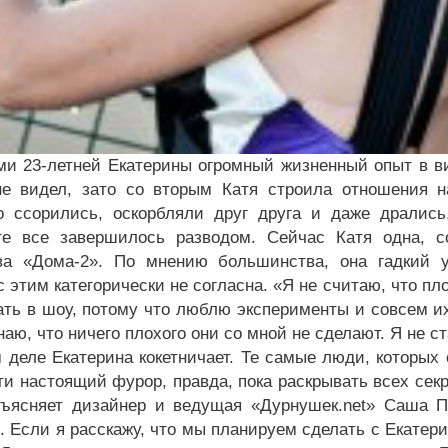
ми 23-летней Екатерины огромный жизненный опыт в ви
не видел, зато со вторым Катя строила отношения н
о ссорились, оскорбляли друг друга и даже дрались
те все завершилось разводом. Сейчас Катя одна, с
ва «Дома-2». По мнению большинства, она гадкий у
 этим категорически не согласна. «Я не считаю, что пло
ать в шоу, потому что люблю эксперименты и совсем и
наю, что ничего плохого они со мной не сделают. Я не с
 деле Екатерина кокетничает. Те самые люди, которых
ти настоящий фурор, правда, пока раскрывать всех секр
бъясняет дизайнер и ведущая «Дурнушек.
net
» Саша По
. Если я расскажу, что мы планируем сделать с Екатери