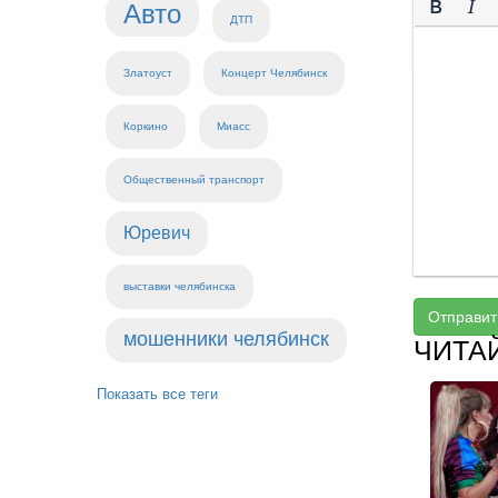
Авто
ДТП
Златоуст
Концерт Челябинск
Коркино
Миасс
Общественный транспорт
Юревич
выставки челябинска
Отправит
мошенники челябинск
ЧИТА
Показать все теги