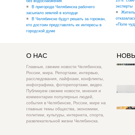
20%: сове
без водоснабжения
эксперты
В пригороде Челябинска рабочего
Житель
засыпало землей в колодце
отказалас
В Челябинске будут решать за горожан,
«Поле чуд
кто достоин представлять их интересы в
городской думе
О НАС
НОВЫ
Главные, свежие новости Челябинска,
России, мира. Репортажи, интервью,
расследования, лайфхаки, конфликты,
инфографика, фоторепортажи, видео.
Публикуем свежие новости, мнения и
комментарии популярных людей,
события в Челябинске, России, мире на
главные темы общества, экономики,
политики, культуры, интернета, спорта,
развлекательной жизни Челябинска.