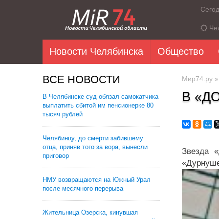
Сего
Че
Новости Челябинска
Общество
ВСЕ НОВОСТИ
Мир74.ру
В «Д
В Челябинске суд обязал самокатчика
выплатить сбитой им пенсионерке 80
тысяч рублей
Челябинцу, до смерти забившему
отца, приняв того за вора, вынесли
Звезда «
приговор
«Дурнуше
НМУ возвращаются на Южный Урал
после месячного перерыва
Жительница Озерска, кинувшая