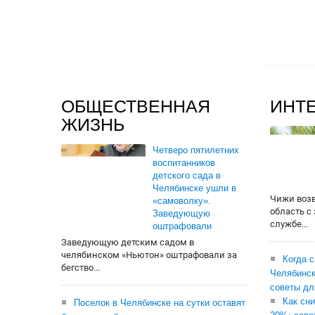
ОБЩЕСТВЕННАЯ
ИНТ
ЖИЗНЬ
Четверо пятилетних
воспитанников
детского сада в
Челябинске ушли в
Чижи воз
«самоволку».
область с
Заведующую
службе...
оштрафовали
Заведующую детским садом в
челябинском «Ньютон» оштрафовали за
Когда 
бегство...
Челябинск
советы дл
Как сни
Поселок в Челябинске на сутки оставят