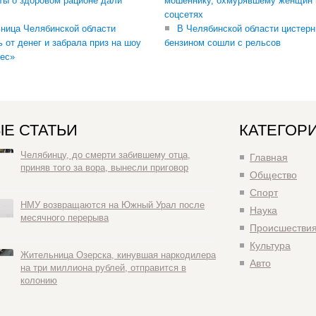
ты о здоровом рационе дали
мошеннику, охмурявшему женщин 
соцсетях
ница Челябинской области
В Челябинской области цистерн
ь от денег и забрала приз на шоу
бензином сошли с рельсов
ес»
Е СТАТЬИ
КАТЕГОР
Челябинцу, до смерти забившему отца,
Главная
приняв того за вора, вынесли приговор
Общество
Спорт
НМУ возвращаются на Южный Урал после
Наука
месячного перерыва
Происшестви
Культура
Жительница Озерска, кинувшая наркодилера
Авто
на три миллиона рублей, отправится в
колонию