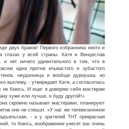
де двух браков! Первого избранника никто и
а глазах у всей страны. Катя и Венцеслав
, и нет ничего удивительного в том, что в
овсем одна против клыкастого и зубастого
тенок, неудачница и вообще дурнушка, но
хо выгляжу, - утверждает Катя, а согласилась
х не боюсь. И еще: я доверяю себя мастерам
тану хуже или лучше, я буду другой!»
 она скромно называет мастерами, планируют
етов они не спешат. «У нас же телевизионное
дъельская, - а у зрителей ТНТ прекрасная
ной, то боюсь, воображение унесет вас очень