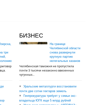
БИЗНЕС
зерска,
На границе
Челябинской области
на три
снова развернули
лей,
крупную партию
 колонию
нелегальных казанов
приговор
Челябинская таможня не пропустила
вца.
почти 3 тысячи незаконно ввезенных
чугунных...
где
Уральские металлурги восстановили
почти две сотни гектаров земель
Генпрокуратура требует у семьи экс-
вор
владельца ЮГК еще 5 млрд рублей