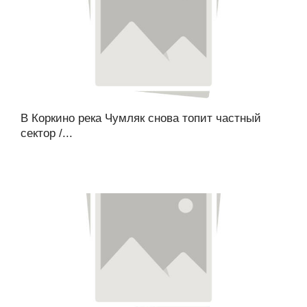
В Коркино река Чумляк снова топит частный
сектор /...