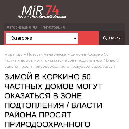
Авторизация
Регистрация
Поиск
Мир74.ру
»
Новости Челябинска
» Зимой в Коркино 50
частных домов могут оказаться в зоне подтопления / Власти
района просят природоохранного прокурора разобраться
ЗИМОЙ В КОРКИНО 50
ЧАСТНЫХ ДОМОВ МОГУТ
ОКАЗАТЬСЯ В ЗОНЕ
ПОДТОПЛЕНИЯ / ВЛАСТИ
РАЙОНА ПРОСЯТ
ПРИРОДООХРАННОГО