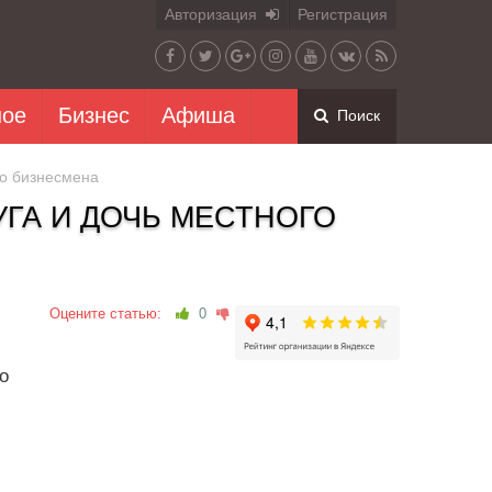
Авторизация
Регистрация
ное
Бизнес
Афиша
Поиск
го бизнесмена
ГА И ДОЧЬ МЕСТНОГО
Оцените статью:
0
о