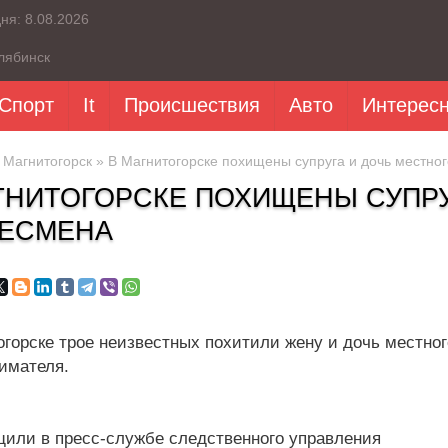
дня:
8.08.2026
лябинск
Спорт
It
Происшествия
Авто
Интерес
»
Магнитогорск
» В Магнитогорске похищены супруга и дочь местно
ГНИТОГОРСКЕ ПОХИЩЕНЫ СУПРУ
ЕСМЕНА
огорске трое неизвестных похитили жену и дочь местног
имателя.
щили в пресс-службе следственного управления