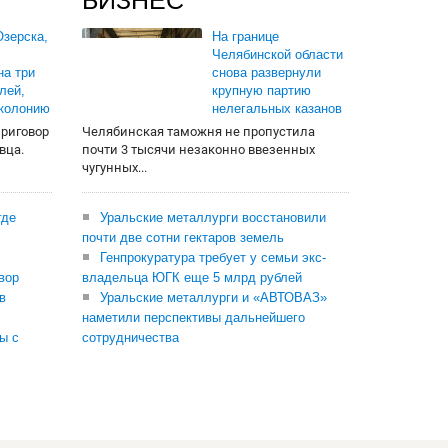
БИЗНЕС
зерска,
На границе
Челябинской области
на три
снова развернули
лей,
крупную партию
 колонию
нелегальных казанов
приговор
Челябинская таможня не пропустила
вца.
почти 3 тысячи незаконно ввезенных
чугунных...
где
Уральские металлурги восстановили
почти две сотни гектаров земель
Генпрокуратура требует у семьи экс-
вор
владельца ЮГК еще 5 млрд рублей
в
Уральские металлурги и «АВТОВАЗ»
наметили перспективы дальнейшего
ы с
сотрудничества