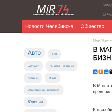
Сего
Че
Новости Челябинска
Общество
Мир74.ру
В МА
Авто
ДТП
БИЗН
Златоуст
Концерт Челябинск
Коркино
Миасс
В Магнит
Общественный транспорт
предприн
Юревич
Как сооб