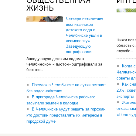
ОБЩЕСТВЕННАЯ
ИНТ
ЖИЗНЬ
Четверо пятилетних
воспитанников
детского сада в
Челябинске ушли в
Чижи воз
«самоволку».
область с
Заведующую
службе...
оштрафовали
Заведующую детским садом в
челябинском «Ньютон» оштрафовали за
Когда 
бегство...
Челябинск
советы дл
Как сни
Поселок в Челябинске на сутки оставят
20%: сове
без водоснабжения
эксперты
В пригороде Челябинска рабочего
Житель
засыпало землей в колодце
отказалас
В Челябинске будут решать за горожан,
«Поле чуд
кто достоин представлять их интересы в
городской думе