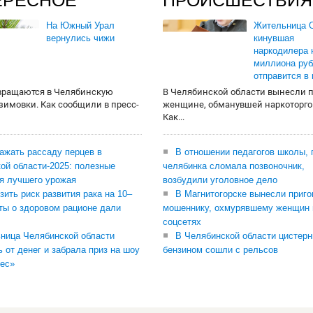
ЕРЕСНОЕ
ПРОИСШЕСТВИЯ
На Южный Урал
Жительница О
вернулись чижи
кинувшая
наркодилера 
миллиона руб
отправится в
вращаются в Челябинскую
В Челябинской области вынесли 
 зимовки. Как сообщили в пресс-
женщине, обманувшей наркоторго
Как...
сажать рассаду перцев в
В отношении педагогов школы, 
ой области-2025: полезные
челябинка сломала позвоночник,
я лучшего урожая
возбудили уголовное дело
зить риск развития рака на 10–
В Магнитогорске вынесли приго
ты о здоровом рационе дали
мошеннику, охмурявшему женщин 
соцсетях
ница Челябинской области
В Челябинской области цистерн
ь от денег и забрала приз на шоу
бензином сошли с рельсов
ес»