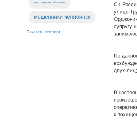
выставки челябинска
СК Росси
улице Тр
мошенники челябинск
Орджоник
супругу 
Показать все теги
занимающ
По данно
возбужде
двух лиц)
В настоя
произоше
оператив
к похище