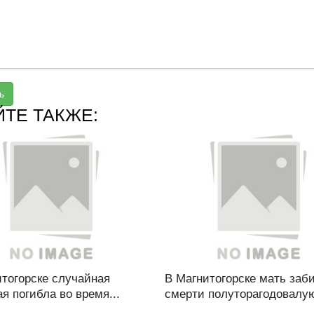
ь
ЙТЕ ТАКЖЕ:
итогорске случайная
В Магнитогорске мать заб
я погибла во время...
смерти полуторагодовалую