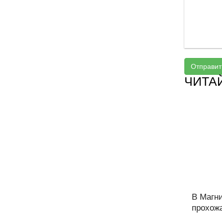
Отправит
ЧИТА
В Магн
прохожа