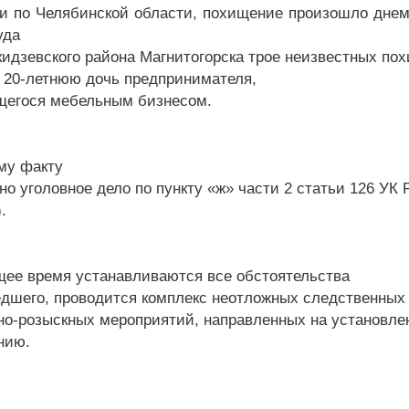
и по Челябинской области, похищение произошло днем 
уда
идзевского района Магнитогорска трое неизвестных по
и 20-летнюю дочь предпринимателя,
егося мебельным бизнесом.
му факту
но уголовное дело по пункту «ж» части 2 статьи 126 УК
.
щее время устанавливаются все обстоятельства
дшего, проводится комплекс неотложных следственных
но-розыскных мероприятий, направленных на установле
нию.