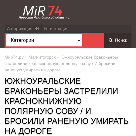
Авторизация
Регистрация
Поиск
Мир74.ру
»
Магнитогорск
» Южноуральские браконьеры
застрелили краснокнижную полярную сову / И бросили
раненую умирать на дороге
ЮЖНОУРАЛЬСКИЕ
БРАКОНЬЕРЫ ЗАСТРЕЛИЛИ
КРАСНОКНИЖНУЮ
ПОЛЯРНУЮ СОВУ / И
БРОСИЛИ РАНЕНУЮ УМИРАТЬ
НА ДОРОГЕ