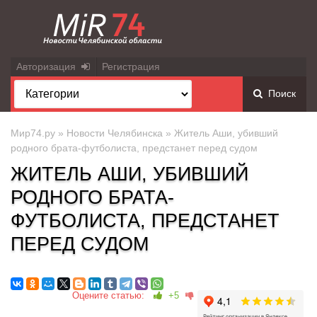
Авторизация
Регистрация
Поиск
Мир74.ру
»
Новости Челябинска
» Житель Аши, убивший
родного брата-футболиста, предстанет перед судом
ЖИТЕЛЬ АШИ, УБИВШИЙ
РОДНОГО БРАТА-
ФУТБОЛИСТА, ПРЕДСТАНЕТ
ПЕРЕД СУДОМ
Оцените статью:
+5