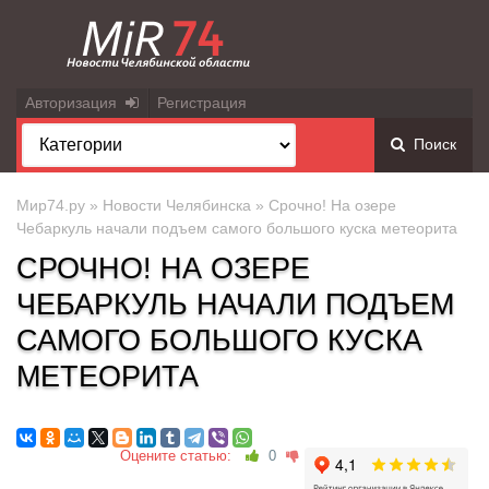
Авторизация
Регистрация
Поиск
Мир74.ру
»
Новости Челябинска
» Срочно! На озере
Чебаркуль начали подъем самого большого куска метеорита
СРОЧНО! НА ОЗЕРЕ
ЧЕБАРКУЛЬ НАЧАЛИ ПОДЪЕМ
САМОГО БОЛЬШОГО КУСКА
МЕТЕОРИТА
Оцените статью:
0