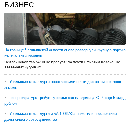
БИЗНЕС
На границе Челябинской области снова развернули крупную партию
нелегальных казанов
Челябинская таможня не пропустила почти 3 тысячи незаконно
ввезенных чугунных...
Уральские металлурги восстановили почти две сотни гектаров
земель
Генпрокуратура требует у семьи экс-владельца ЮГК еще 5 млрд
рублей
Уральские металлурги и «АВТОВАЗ» наметили перспективы
дальнейшего сотрудничества