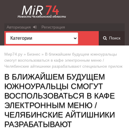
Авторизация
Регистрация
Поиск
Мир74.ру
»
Бизнес
» В ближайшем будущем южноуральцы
смогут воспользоваться в кафе электронным меню /
Челябинские айтишники разрабатывают специальное прилож
В БЛИЖАЙШЕМ БУДУЩЕМ
ЮЖНОУРАЛЬЦЫ СМОГУТ
ВОСПОЛЬЗОВАТЬСЯ В КАФЕ
ЭЛЕКТРОННЫМ МЕНЮ /
ЧЕЛЯБИНСКИЕ АЙТИШНИКИ
РАЗРАБАТЫВАЮТ