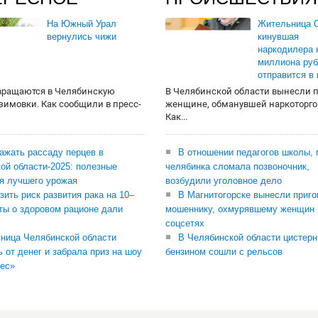
На Южный Урал
Жительница О
вернулись чижи
кинувшая
наркодилера 
миллиона руб
отправится в
вращаются в Челябинскую
В Челябинской области вынесли 
 зимовки. Как сообщили в пресс-
женщине, обманувшей наркоторго
Как...
сажать рассаду перцев в
В отношении педагогов школы, 
ой области-2025: полезные
челябинка сломала позвоночник,
я лучшего урожая
возбудили уголовное дело
зить риск развития рака на 10–
В Магнитогорске вынесли приго
ты о здоровом рационе дали
мошеннику, охмурявшему женщин 
соцсетях
ница Челябинской области
В Челябинской области цистерн
ь от денег и забрала приз на шоу
бензином сошли с рельсов
ес»