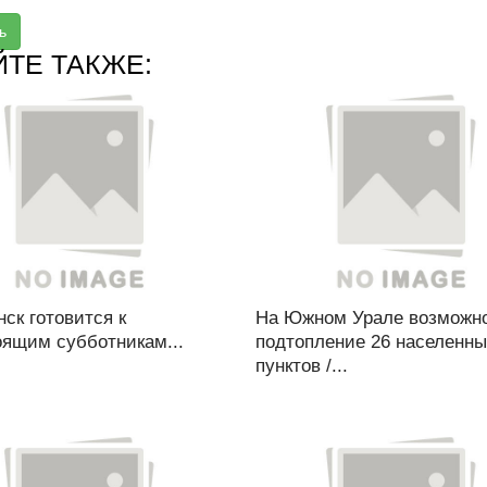
ь
ЙТЕ ТАКЖЕ:
ск готовится к
На Южном Урале возможн
оящим субботникам...
подтопление 26 населенн
пунктов /...