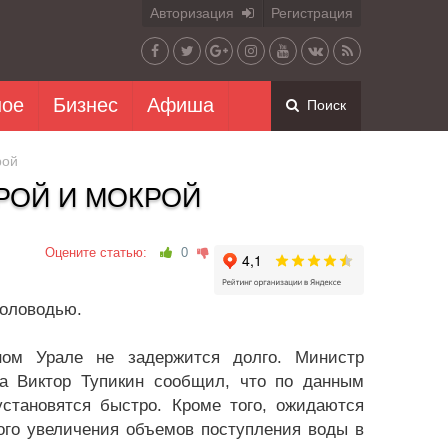
Авторизация
Регистрация
ное
Бизнес
Афиша
Поиск
рой
РОЙ И МОКРОЙ
Оцените статью:
0
половодью.
ном Урале не задержится долго. Министр
на Виктор Тупикин сообщил, что по данным
установятся быстро. Кроме того, ожидаются
ого увеличения объемов поступления воды в