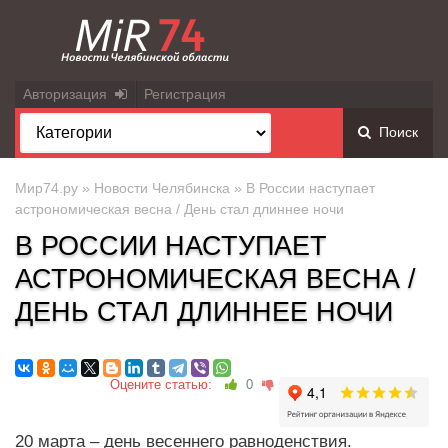
Авторизация
Регистрация
Поиск
Мир74.ру
»
Новости Челябинска
» В России наступает
астрономическая весна / День стал длиннее ночи
В РОССИИ НАСТУПАЕТ
АСТРОНОМИЧЕСКАЯ ВЕСНА /
ДЕНЬ СТАЛ ДЛИННЕЕ НОЧИ
Оцените статью:
0
20 марта – день весеннего равноденствия.