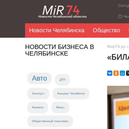
Сего
Че
Новости Челябинска
Общество
НОВОСТИ БИЗНЕСА В
Мир74.ру
ЧЕЛЯБИНСКЕ
«БИЛ
Авто
ДТП
Златоуст
Концерт Челябинск
Коркино
Миасс
Общественный транспорт