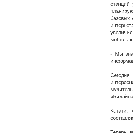
станций 
планирую
базовых 
интернет
увеличил
мобильно
- Мы зна
информац
Сегодня
интересн
мучитель
«Билайна
Кстати,
составляе
Теперь, 