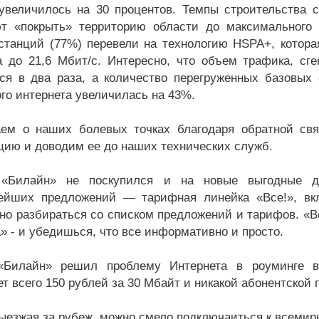
увеличилось на 30 процентов. Темпы строительства с
т «покрыть» территорию области до максимального 
станций (77%) перевели на технологию HSPA+, которая
а до 21,6 Мбит/с. Интересно, что объем трафика, сг
ся в два раза, а количество перегруженных базовых
го интернета увеличилась на 43%.
ем о наших болевых точках благодаря обратной свя
ию и доводим ее до наших технических служб.
 «Билайн» не поскупился и на новые выгодные 
ейших предложений — тарифная линейка «Все!», вк
но разбираться со списком предложений и тарифов. «Вс
» - и убедишься, что все информативно и просто.
 «Билайн» решил проблему Интернета в роуминге в
т всего 150 рублей за 30 Мбайт и никакой абонентской 
выезжая за рубеж, можно смело подключаиться к всемир