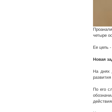
Проанали
четыре о
Ее цель -
Новая за
На днях 
развития
По его с
обозначи
действия