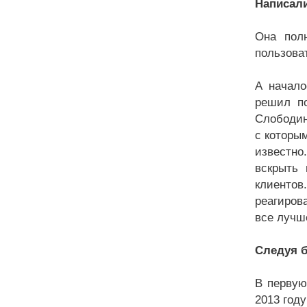
Написали
Она пол
пользова
А начало
решил по
Слободин
с которы
известно
вскрыть 
клиентов
реагиров
все лучш
Следуя б
В первую
2013 год