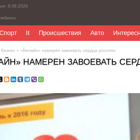
дня:
8.08.2026
лябинск
Спорт
It
Происшествия
Авто
Интерес
»
Бизнес
» «Билайн» намерен завоевать сердца россиян
АЙН» НАМЕРЕН ЗАВОЕВАТЬ СЕР